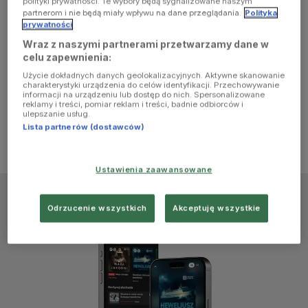
polityki prywatności. Te wybory będą sygnalizowane naszym
browser
partnerom i nie będą miały wpływu na dane przeglądania.
Polityka
prywatności
Wraz z naszymi partnerami przetwarzamy dane w
console for
celu zapewnienia:
Użycie dokładnych danych geolokalizacyjnych. Aktywne skanowanie
more
charakterystyki urządzenia do celów identyfikacji. Przechowywanie
informacji na urządzeniu lub dostęp do nich. Spersonalizowane
reklamy i treści, pomiar reklam i treści, badnie odbiorców i
information)
.
ulepszanie usług.
Lista partnerów (dostawców)
Ustawienia zaawansowane
Odrzucenie wszystkich
Akceptuję wszystkie