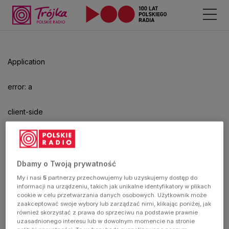
Odtwarzacz
jest
gotowy.
Kliknij
Application
aby
odtwarzać.
error: a
client-side
exception
has
Dbamy o Twoją prywatność
My i nasi
5
partnerzy przechowujemy lub uzyskujemy dostęp do
occurred
informacji na urządzeniu, takich jak unikalne identyfikatory w plikach
cookie w celu przetwarzania danych osobowych. Użytkownik może
zaakceptować swoje wybory lub zarządzać nimi, klikając poniżej, jak
(see the
również skorzystać z prawa do sprzeciwu na podstawie prawnie
uzasadnionego interesu lub w dowolnym momencie na stronie