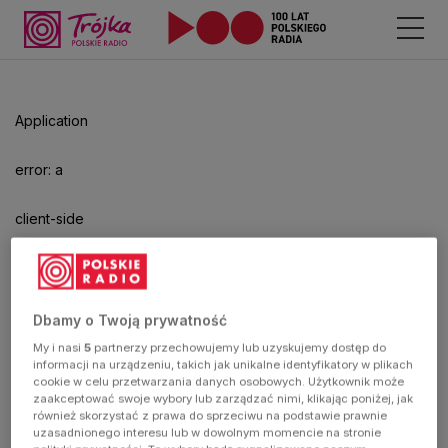
Application
error: a
client-side
exception
has
Dbamy o Twoją prywatność
My i nasi
5
partnerzy przechowujemy lub uzyskujemy dostęp do
occurred
informacji na urządzeniu, takich jak unikalne identyfikatory w plikach
cookie w celu przetwarzania danych osobowych. Użytkownik może
zaakceptować swoje wybory lub zarządzać nimi, klikając poniżej, jak
(see the
również skorzystać z prawa do sprzeciwu na podstawie prawnie
uzasadnionego interesu lub w dowolnym momencie na stronie