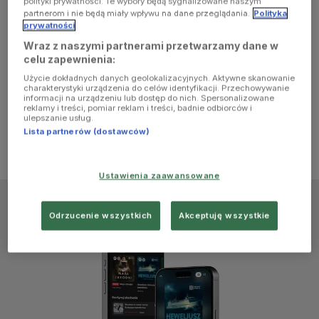
polityki prywatności. Te wybory będą sygnalizowane naszym
browser
partnerom i nie będą miały wpływu na dane przeglądania.
Polityka
prywatności
Wraz z naszymi partnerami przetwarzamy dane w
console for
celu zapewnienia:
Użycie dokładnych danych geolokalizacyjnych. Aktywne skanowanie
more
charakterystyki urządzenia do celów identyfikacji. Przechowywanie
informacji na urządzeniu lub dostęp do nich. Spersonalizowane
reklamy i treści, pomiar reklam i treści, badnie odbiorców i
information)
.
ulepszanie usług.
Lista partnerów (dostawców)
Ustawienia zaawansowane
Odrzucenie wszystkich
Akceptuję wszystkie