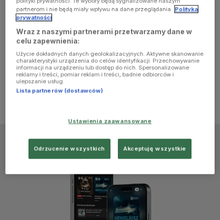
polityki prywatności. Te wybory będą sygnalizowane naszym
browser
partnerom i nie będą miały wpływu na dane przeglądania.
Polityka
prywatności
Wraz z naszymi partnerami przetwarzamy dane w
console for
celu zapewnienia:
Użycie dokładnych danych geolokalizacyjnych. Aktywne skanowanie
more
charakterystyki urządzenia do celów identyfikacji. Przechowywanie
informacji na urządzeniu lub dostęp do nich. Spersonalizowane
reklamy i treści, pomiar reklam i treści, badnie odbiorców i
information)
.
ulepszanie usług.
Lista partnerów (dostawców)
Ustawienia zaawansowane
Odrzucenie wszystkich
Akceptuję wszystkie