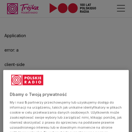
Odtwarzacz
jest
gotowy.
Kliknij
Application
aby
odtwarzać.
error: a
client-side
exception
has
Dbamy o Twoją prywatność
My i nasi
5
partnerzy przechowujemy lub uzyskujemy dostęp do
occurred
informacji na urządzeniu, takich jak unikalne identyfikatory w plikach
cookie w celu przetwarzania danych osobowych. Użytkownik może
zaakceptować swoje wybory lub zarządzać nimi, klikając poniżej, jak
(see the
również skorzystać z prawa do sprzeciwu na podstawie prawnie
uzasadnionego interesu lub w dowolnym momencie na stronie