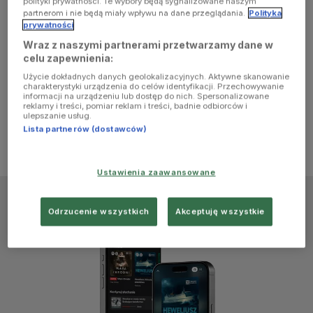
polityki prywatności. Te wybory będą sygnalizowane naszym
browser
partnerom i nie będą miały wpływu na dane przeglądania.
Polityka
prywatności
Wraz z naszymi partnerami przetwarzamy dane w
console for
celu zapewnienia:
Użycie dokładnych danych geolokalizacyjnych. Aktywne skanowanie
more
charakterystyki urządzenia do celów identyfikacji. Przechowywanie
informacji na urządzeniu lub dostęp do nich. Spersonalizowane
reklamy i treści, pomiar reklam i treści, badnie odbiorców i
information)
.
ulepszanie usług.
Lista partnerów (dostawców)
Ustawienia zaawansowane
Odrzucenie wszystkich
Akceptuję wszystkie