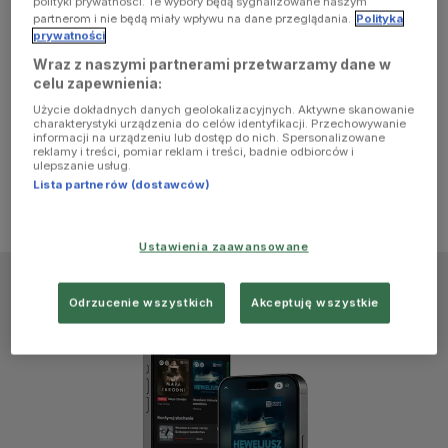
polityki prywatności. Te wybory będą sygnalizowane naszym
browser
partnerom i nie będą miały wpływu na dane przeglądania.
Polityka
prywatności
Wraz z naszymi partnerami przetwarzamy dane w
console for
celu zapewnienia:
Użycie dokładnych danych geolokalizacyjnych. Aktywne skanowanie
more
charakterystyki urządzenia do celów identyfikacji. Przechowywanie
informacji na urządzeniu lub dostęp do nich. Spersonalizowane
reklamy i treści, pomiar reklam i treści, badnie odbiorców i
information)
.
ulepszanie usług.
Lista partnerów (dostawców)
Ustawienia zaawansowane
Odrzucenie wszystkich
Akceptuję wszystkie