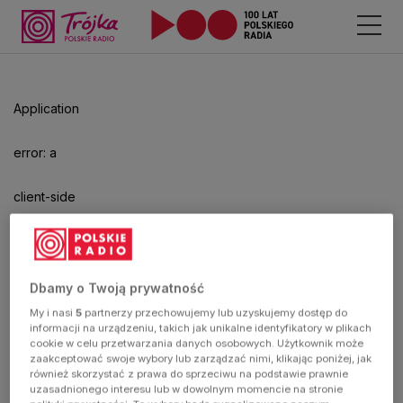
Odtwarzacz
jest
gotowy.
Kliknij
Application
aby
odtwarzać.
error: a
client-side
exception
has
Dbamy o Twoją prywatność
My i nasi
5
partnerzy przechowujemy lub uzyskujemy dostęp do
occurred
informacji na urządzeniu, takich jak unikalne identyfikatory w plikach
cookie w celu przetwarzania danych osobowych. Użytkownik może
zaakceptować swoje wybory lub zarządzać nimi, klikając poniżej, jak
(see the
również skorzystać z prawa do sprzeciwu na podstawie prawnie
uzasadnionego interesu lub w dowolnym momencie na stronie