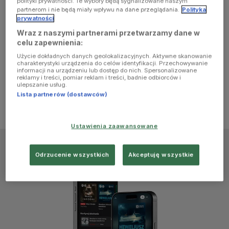
polityki prywatności. Te wybory będą sygnalizowane naszym
browser
partnerom i nie będą miały wpływu na dane przeglądania.
Polityka
prywatności
Wraz z naszymi partnerami przetwarzamy dane w
console for
celu zapewnienia:
Użycie dokładnych danych geolokalizacyjnych. Aktywne skanowanie
more
charakterystyki urządzenia do celów identyfikacji. Przechowywanie
informacji na urządzeniu lub dostęp do nich. Spersonalizowane
reklamy i treści, pomiar reklam i treści, badnie odbiorców i
information)
.
ulepszanie usług.
Lista partnerów (dostawców)
Ustawienia zaawansowane
Odrzucenie wszystkich
Akceptuję wszystkie