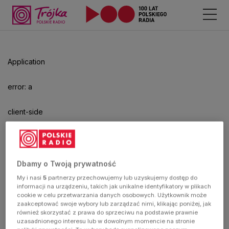
Odtwarzacz
jest
gotowy.
Kliknij
Application
aby
odtwarzać.
error: a
client-side
exception
has
Dbamy o Twoją prywatność
My i nasi
5
partnerzy przechowujemy lub uzyskujemy dostęp do
occurred
informacji na urządzeniu, takich jak unikalne identyfikatory w plikach
cookie w celu przetwarzania danych osobowych. Użytkownik może
zaakceptować swoje wybory lub zarządzać nimi, klikając poniżej, jak
(see the
również skorzystać z prawa do sprzeciwu na podstawie prawnie
uzasadnionego interesu lub w dowolnym momencie na stronie