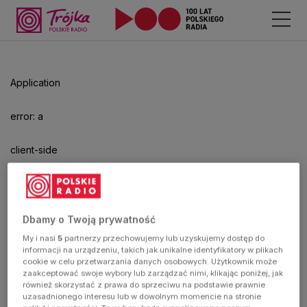
Odtwarzacz
jest
gotowy.
Kliknij
Application
aby
odtwarzać.
error: a
client-side
exception
has
Dbamy o Twoją prywatność
My i nasi
5
partnerzy przechowujemy lub uzyskujemy dostęp do
occurred
informacji na urządzeniu, takich jak unikalne identyfikatory w plikach
cookie w celu przetwarzania danych osobowych. Użytkownik może
zaakceptować swoje wybory lub zarządzać nimi, klikając poniżej, jak
(see the
również skorzystać z prawa do sprzeciwu na podstawie prawnie
uzasadnionego interesu lub w dowolnym momencie na stronie