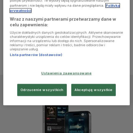
polityki prywatności. Te wybory będą sygnalizowane naszym
browser
partnerom i nie będą miały wpływu na dane przeglądania.
Polityka
prywatności
Wraz z naszymi partnerami przetwarzamy dane w
console for
celu zapewnienia:
Użycie dokładnych danych geolokalizacyjnych. Aktywne skanowanie
more
charakterystyki urządzenia do celów identyfikacji. Przechowywanie
informacji na urządzeniu lub dostęp do nich. Spersonalizowane
reklamy i treści, pomiar reklam i treści, badnie odbiorców i
information)
.
ulepszanie usług.
Lista partnerów (dostawców)
Ustawienia zaawansowane
Odrzucenie wszystkich
Akceptuję wszystkie