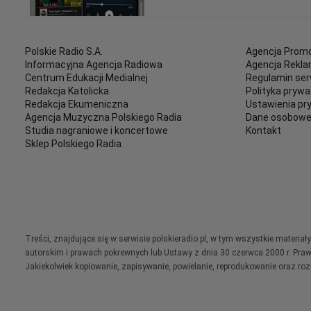
Polskie Radio S.A.
Agencja Promo
Informacyjna Agencja Radiowa
Agencja Rekl
Centrum Edukacji Medialnej
Regulamin ser
Redakcja Katolicka
Polityka prywa
Redakcja Ekumeniczna
Ustawienia pr
Agencja Muzyczna Polskiego Radia
Dane osobow
Studia nagraniowe i koncertowe
Kontakt
Sklep Polskiego Radia
Treści, znajdujące się w serwisie polskieradio.pl, w tym wszystkie materi
autorskim i prawach pokrewnych lub Ustawy z dnia 30 czerwca 2000 r. Pra
Jakiekolwiek kopiowanie, zapisywanie, powielanie, reprodukowanie oraz ro