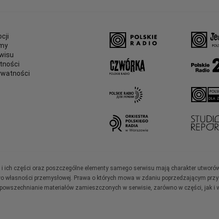
cji
amy
wisu
tności
ywatności
e
ały i ich części oraz poszczególne elementy samego serwisu mają charakter utworó
wo własności przemysłowej. Prawa o których mowa w zdaniu poprzedzającym przysł
zpowszechnianie materiałów zamieszczonych w serwisie, zarówno w części, jak i w