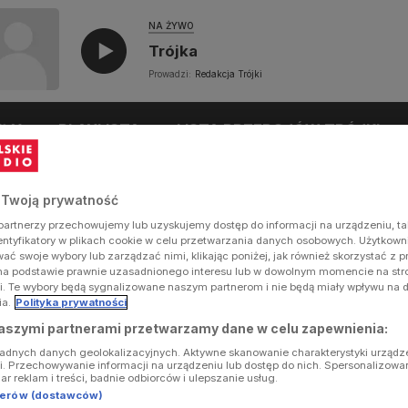
NA ŻYWO
Trójka
Prowadzi:
Redakcja Trójki
UŁY
PLAYLISTA
LISTA PRZEBOJÓW TRÓJKI
 Twoją prywatność
artnerzy przechowujemy lub uzyskujemy dostęp do informacji na urządzeniu, ta
dentyfikatory w plikach cookie w celu przetwarzania danych osobowych. Użytkow
ć swoje wybory lub zarządzać nimi, klikając poniżej, jak również skorzystać z 
na podstawie prawnie uzasadnionego interesu lub w dowolnym momencie na stron
i. Te wybory będą sygnalizowane naszym partnerom i nie będą miały wpływu na 
ia.
Polityka prywatności
aszymi partnerami przetwarzamy dane w celu zapewnienia:
ładnych danych geolokalizacyjnych. Aktywne skanowanie charakterystyki urządz
ji. Przechowywanie informacji na urządzeniu lub dostęp do nich. Spersonalizowa
iar reklam i treści, badnie odbiorców i ulepszanie usług.
tnerów (dostawców)