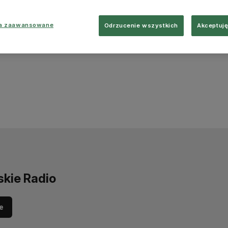
ia zaawansowane
Odrzucenie wszystkich
Akceptuję
skie Radio
e