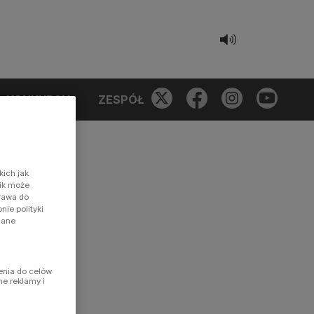
KONKURSY
ZESPÓŁ
kich jak
nik może
prawa do
ie polityki
dane
enia do celów
ne reklamy i