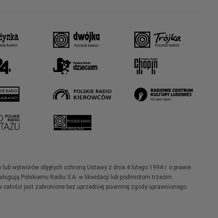
w lub wytworów objętych ochroną Ustawy z dnia 4 lutego 1994 r. o prawie
ugują Polskiemu Radiu S.A. w likwidacji lub podmiotom trzecim.
 całości jest zabronione bez uprzedniej pisemnej zgody uprawnionego.