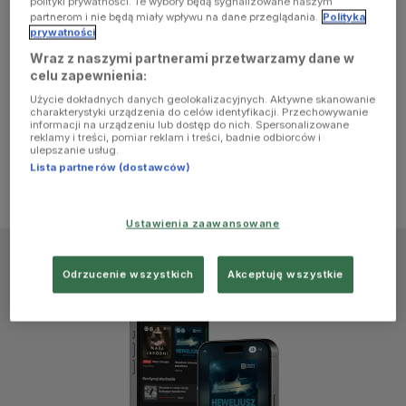
polityki prywatności. Te wybory będą sygnalizowane naszym
browser
partnerom i nie będą miały wpływu na dane przeglądania.
Polityka
prywatności
Wraz z naszymi partnerami przetwarzamy dane w
console for
celu zapewnienia:
Użycie dokładnych danych geolokalizacyjnych. Aktywne skanowanie
more
charakterystyki urządzenia do celów identyfikacji. Przechowywanie
informacji na urządzeniu lub dostęp do nich. Spersonalizowane
reklamy i treści, pomiar reklam i treści, badnie odbiorców i
information)
.
ulepszanie usług.
Lista partnerów (dostawców)
Ustawienia zaawansowane
Odrzucenie wszystkich
Akceptuję wszystkie