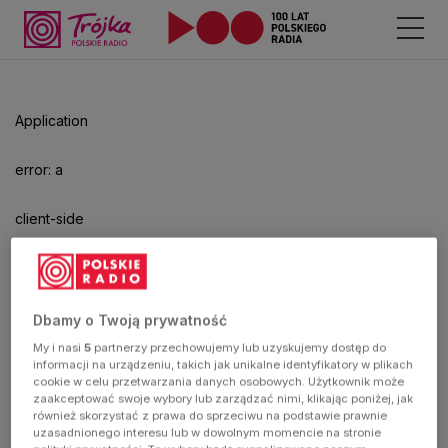
Application
error: a
client-side
exception
has
Dbamy o Twoją prywatność
My i nasi
5
partnerzy przechowujemy lub uzyskujemy dostęp do
occurred
informacji na urządzeniu, takich jak unikalne identyfikatory w plikach
cookie w celu przetwarzania danych osobowych. Użytkownik może
zaakceptować swoje wybory lub zarządzać nimi, klikając poniżej, jak
(see the
również skorzystać z prawa do sprzeciwu na podstawie prawnie
uzasadnionego interesu lub w dowolnym momencie na stronie