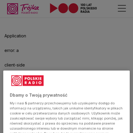
Odtwarzacz
jest
gotowy.
Kliknij
Application
aby
odtwarzać.
error: a
client-side
exception
has
Dbamy o Twoją prywatność
My i nasi
5
partnerzy przechowujemy lub uzyskujemy dostęp do
occurred
informacji na urządzeniu, takich jak unikalne identyfikatory w plikach
cookie w celu przetwarzania danych osobowych. Użytkownik może
zaakceptować swoje wybory lub zarządzać nimi, klikając poniżej, jak
(see the
również skorzystać z prawa do sprzeciwu na podstawie prawnie
uzasadnionego interesu lub w dowolnym momencie na stronie