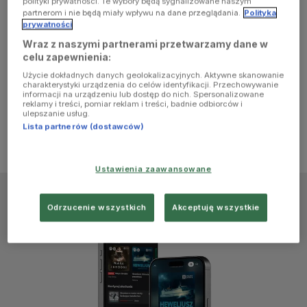
polityki prywatności. Te wybory będą sygnalizowane naszym
browser
partnerom i nie będą miały wpływu na dane przeglądania.
Polityka
prywatności
Wraz z naszymi partnerami przetwarzamy dane w
console for
celu zapewnienia:
Użycie dokładnych danych geolokalizacyjnych. Aktywne skanowanie
more
charakterystyki urządzenia do celów identyfikacji. Przechowywanie
informacji na urządzeniu lub dostęp do nich. Spersonalizowane
reklamy i treści, pomiar reklam i treści, badnie odbiorców i
information)
.
ulepszanie usług.
Lista partnerów (dostawców)
Ustawienia zaawansowane
Odrzucenie wszystkich
Akceptuję wszystkie