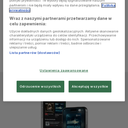
polityki prywatności. Te wybory będą sygnalizowane naszym
browser
partnerom i nie będą miały wpływu na dane przeglądania.
Polityka
prywatności
Wraz z naszymi partnerami przetwarzamy dane w
console for
celu zapewnienia:
Użycie dokładnych danych geolokalizacyjnych. Aktywne skanowanie
more
charakterystyki urządzenia do celów identyfikacji. Przechowywanie
informacji na urządzeniu lub dostęp do nich. Spersonalizowane
reklamy i treści, pomiar reklam i treści, badnie odbiorców i
information)
.
ulepszanie usług.
Lista partnerów (dostawców)
Ustawienia zaawansowane
Odrzucenie wszystkich
Akceptuję wszystkie