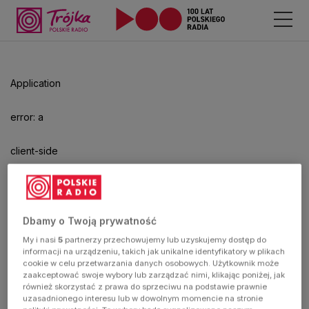
Odtwarzacz
jest
gotowy.
Kliknij
Application
aby
odtwarzać.
error: a
client-side
exception
has
Dbamy o Twoją prywatność
My i nasi
5
partnerzy przechowujemy lub uzyskujemy dostęp do
occurred
informacji na urządzeniu, takich jak unikalne identyfikatory w plikach
cookie w celu przetwarzania danych osobowych. Użytkownik może
zaakceptować swoje wybory lub zarządzać nimi, klikając poniżej, jak
(see the
również skorzystać z prawa do sprzeciwu na podstawie prawnie
uzasadnionego interesu lub w dowolnym momencie na stronie