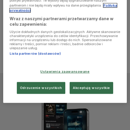
polityki prywatności. Te wybory będą sygnalizowane naszym
browser
partnerom i nie będą miały wpływu na dane przeglądania.
Polityka
prywatności
Wraz z naszymi partnerami przetwarzamy dane w
console for
celu zapewnienia:
Użycie dokładnych danych geolokalizacyjnych. Aktywne skanowanie
more
charakterystyki urządzenia do celów identyfikacji. Przechowywanie
informacji na urządzeniu lub dostęp do nich. Spersonalizowane
reklamy i treści, pomiar reklam i treści, badnie odbiorców i
information)
.
ulepszanie usług.
Lista partnerów (dostawców)
Ustawienia zaawansowane
Odrzucenie wszystkich
Akceptuję wszystkie