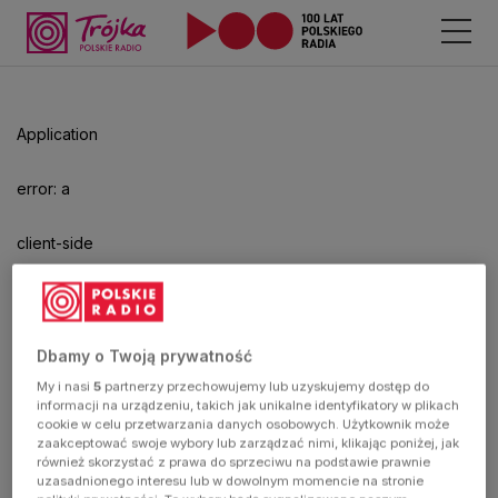
Odtwarzacz
jest
gotowy.
Kliknij
Application
aby
odtwarzać.
error: a
client-side
exception
has
Dbamy o Twoją prywatność
My i nasi
5
partnerzy przechowujemy lub uzyskujemy dostęp do
occurred
informacji na urządzeniu, takich jak unikalne identyfikatory w plikach
cookie w celu przetwarzania danych osobowych. Użytkownik może
zaakceptować swoje wybory lub zarządzać nimi, klikając poniżej, jak
(see the
również skorzystać z prawa do sprzeciwu na podstawie prawnie
uzasadnionego interesu lub w dowolnym momencie na stronie