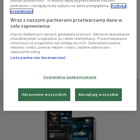
polityki prywatności. Te wybory będą sygnalizowane naszym
browser
partnerom i nie będą miały wpływu na dane przeglądania.
Polityka
prywatności
Wraz z naszymi partnerami przetwarzamy dane w
console for
celu zapewnienia:
Użycie dokładnych danych geolokalizacyjnych. Aktywne skanowanie
more
charakterystyki urządzenia do celów identyfikacji. Przechowywanie
informacji na urządzeniu lub dostęp do nich. Spersonalizowane
reklamy i treści, pomiar reklam i treści, badnie odbiorców i
information)
.
ulepszanie usług.
Lista partnerów (dostawców)
Ustawienia zaawansowane
Odrzucenie wszystkich
Akceptuję wszystkie