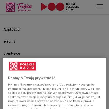
Odtwarzacz
jest
gotowy.
Kliknij
Application
aby
odtwarzać.
error: a
client-side
exception
has
Dbamy o Twoją prywatność
My i nasi
5
partnerzy przechowujemy lub uzyskujemy dostęp do
occurred
informacji na urządzeniu, takich jak unikalne identyfikatory w plikach
cookie w celu przetwarzania danych osobowych. Użytkownik może
zaakceptować swoje wybory lub zarządzać nimi, klikając poniżej, jak
(see the
również skorzystać z prawa do sprzeciwu na podstawie prawnie
uzasadnionego interesu lub w dowolnym momencie na stronie