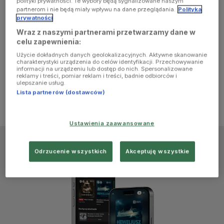
polityki prywatności. Te wybory będą sygnalizowane naszym
browser
partnerom i nie będą miały wpływu na dane przeglądania.
Polityka
prywatności
Wraz z naszymi partnerami przetwarzamy dane w
console for
celu zapewnienia:
Użycie dokładnych danych geolokalizacyjnych. Aktywne skanowanie
more
charakterystyki urządzenia do celów identyfikacji. Przechowywanie
informacji na urządzeniu lub dostęp do nich. Spersonalizowane
reklamy i treści, pomiar reklam i treści, badnie odbiorców i
information)
.
ulepszanie usług.
Lista partnerów (dostawców)
Ustawienia zaawansowane
Odrzucenie wszystkich
Akceptuję wszystkie