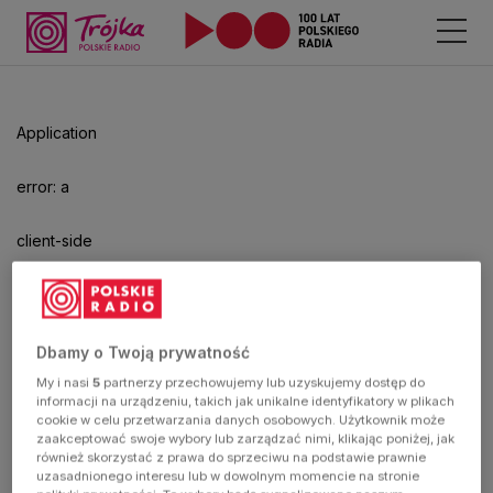
Odtwarzacz
jest
gotowy.
Kliknij
Application
aby
odtwarzać.
error: a
client-side
exception
has
Dbamy o Twoją prywatność
My i nasi
5
partnerzy przechowujemy lub uzyskujemy dostęp do
occurred
informacji na urządzeniu, takich jak unikalne identyfikatory w plikach
cookie w celu przetwarzania danych osobowych. Użytkownik może
zaakceptować swoje wybory lub zarządzać nimi, klikając poniżej, jak
(see the
również skorzystać z prawa do sprzeciwu na podstawie prawnie
uzasadnionego interesu lub w dowolnym momencie na stronie