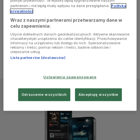
polityki prywatności. Te wybory będą sygnalizowane naszym
browser
partnerom i nie będą miały wpływu na dane przeglądania.
Polityka
prywatności
Wraz z naszymi partnerami przetwarzamy dane w
console for
celu zapewnienia:
Użycie dokładnych danych geolokalizacyjnych. Aktywne skanowanie
more
charakterystyki urządzenia do celów identyfikacji. Przechowywanie
informacji na urządzeniu lub dostęp do nich. Spersonalizowane
reklamy i treści, pomiar reklam i treści, badnie odbiorców i
information)
.
ulepszanie usług.
Lista partnerów (dostawców)
Ustawienia zaawansowane
Odrzucenie wszystkich
Akceptuję wszystkie