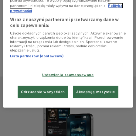
polityki prywatności. Te wybory będą sygnalizowane naszym
browser
partnerom i nie będą miały wpływu na dane przeglądania.
Polityka
prywatności
Wraz z naszymi partnerami przetwarzamy dane w
console for
celu zapewnienia:
Użycie dokładnych danych geolokalizacyjnych. Aktywne skanowanie
more
charakterystyki urządzenia do celów identyfikacji. Przechowywanie
informacji na urządzeniu lub dostęp do nich. Spersonalizowane
reklamy i treści, pomiar reklam i treści, badnie odbiorców i
information)
.
ulepszanie usług.
Lista partnerów (dostawców)
Ustawienia zaawansowane
Odrzucenie wszystkich
Akceptuję wszystkie