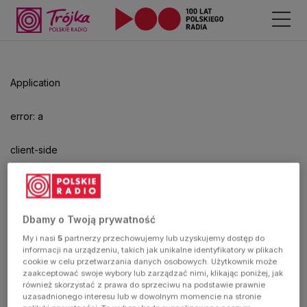
Odtwarzacz
jest
gotowy.
Kliknij
Application
aby
odtwarzać.
error: a
client-side
exception
has
Dbamy o Twoją prywatność
My i nasi
5
partnerzy przechowujemy lub uzyskujemy dostęp do
occurred
informacji na urządzeniu, takich jak unikalne identyfikatory w plikach
cookie w celu przetwarzania danych osobowych. Użytkownik może
zaakceptować swoje wybory lub zarządzać nimi, klikając poniżej, jak
(see the
również skorzystać z prawa do sprzeciwu na podstawie prawnie
uzasadnionego interesu lub w dowolnym momencie na stronie