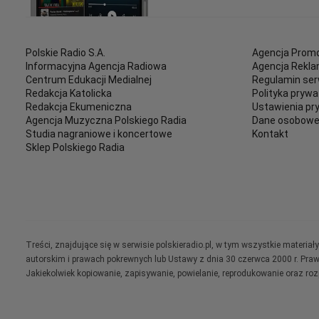
Polskie Radio S.A.
Agencja Promo
Informacyjna Agencja Radiowa
Agencja Rekl
Centrum Edukacji Medialnej
Regulamin ser
Redakcja Katolicka
Polityka prywa
Redakcja Ekumeniczna
Ustawienia pr
Agencja Muzyczna Polskiego Radia
Dane osobow
Studia nagraniowe i koncertowe
Kontakt
Sklep Polskiego Radia
Treści, znajdujące się w serwisie polskieradio.pl, w tym wszystkie materi
autorskim i prawach pokrewnych lub Ustawy z dnia 30 czerwca 2000 r. Pra
Jakiekolwiek kopiowanie, zapisywanie, powielanie, reprodukowanie oraz ro