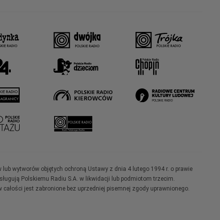
w lub wytworów objętych ochroną Ustawy z dnia 4 lutego 1994 r. o prawie
ugują Polskiemu Radiu S.A. w likwidacji lub podmiotom trzecim.
 całości jest zabronione bez uprzedniej pisemnej zgody uprawnionego.