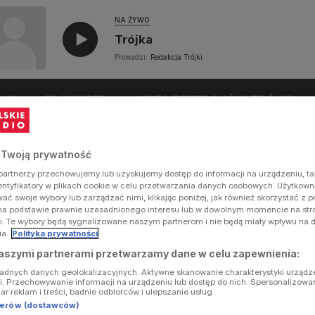
NA ŻYWO
Trójka
Prowadzi:
Redakcja Trójki
UŁY
PLAYLISTA
LISTA PRZEBOJÓW TRÓJKI
 Twoją prywatność
artnerzy przechowujemy lub uzyskujemy dostęp do informacji na urządzeniu, ta
dentyfikatory w plikach cookie w celu przetwarzania danych osobowych. Użytkow
ć swoje wybory lub zarządzać nimi, klikając poniżej, jak również skorzystać z 
na podstawie prawnie uzasadnionego interesu lub w dowolnym momencie na stron
i. Te wybory będą sygnalizowane naszym partnerom i nie będą miały wpływu na 
ia.
Polityka prywatności
aszymi partnerami przetwarzamy dane w celu zapewnienia:
ładnych danych geolokalizacyjnych. Aktywne skanowanie charakterystyki urządz
ji. Przechowywanie informacji na urządzeniu lub dostęp do nich. Spersonalizowa
iar reklam i treści, badnie odbiorców i ulepszanie usług.
tnerów (dostawców)