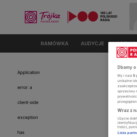
RAMÓWKA
AUDYCJE
ARTYK
Dbamy o
Application
My i nasi
5
p
unikalne i
zaakceptowa
error: a
sprzeciwu 
prywatnośc
przeglądan
client-side
Wraz z n
exception
Użycie dok
identyfikac
treści, pom
has
Lista par