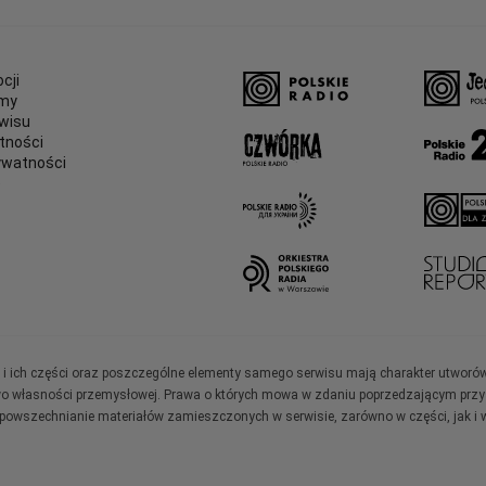
cji
amy
wisu
tności
ywatności
e
ały i ich części oraz poszczególne elementy samego serwisu mają charakter utworó
wo własności przemysłowej. Prawa o których mowa w zdaniu poprzedzającym przysł
zpowszechnianie materiałów zamieszczonych w serwisie, zarówno w części, jak i w