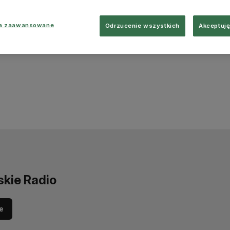
ia zaawansowane
Odrzucenie wszystkich
Akceptuję
skie Radio
e