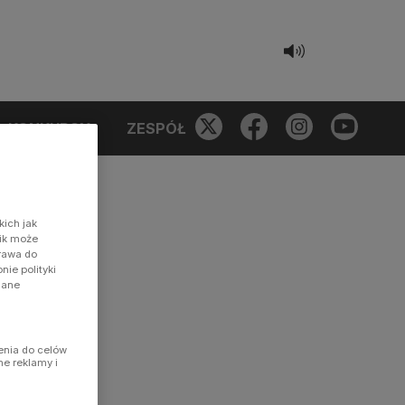
KONKURSY
ZESPÓŁ
kich jak
nik może
prawa do
ie polityki
dane
enia do celów
ne reklamy i