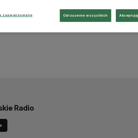
ia zaawansowane
Odrzucenie wszystkich
Akceptuję
skie Radio
e