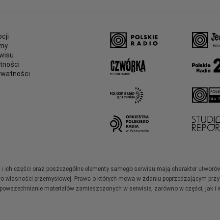
cji
amy
wisu
tności
ywatności
e
ały i ich części oraz poszczególne elementy samego serwisu mają charakter utworó
wo własności przemysłowej. Prawa o których mowa w zdaniu poprzedzającym przysł
zpowszechnianie materiałów zamieszczonych w serwisie, zarówno w części, jak i w