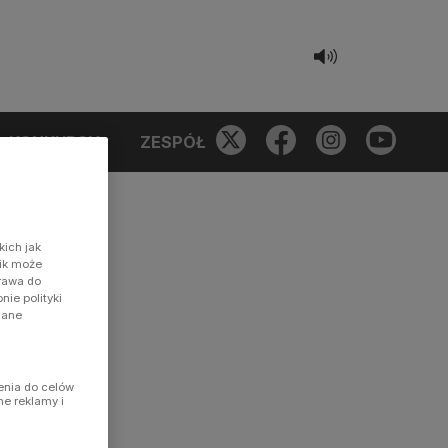
KONKURSY
ZESPÓŁ
kich jak
nik może
prawa do
ie polityki
dane
enia do celów
ne reklamy i