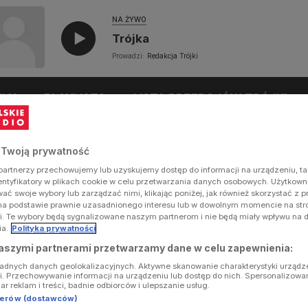
NA ŻYWO
Trójka
Prowadzi:
Redakcja Trójki
UŁY
PLAYLISTA
LISTA PRZEBOJÓW TRÓJKI
 Twoją prywatność
artnerzy przechowujemy lub uzyskujemy dostęp do informacji na urządzeniu, ta
dentyfikatory w plikach cookie w celu przetwarzania danych osobowych. Użytkow
ć swoje wybory lub zarządzać nimi, klikając poniżej, jak również skorzystać z 
na podstawie prawnie uzasadnionego interesu lub w dowolnym momencie na stron
i. Te wybory będą sygnalizowane naszym partnerom i nie będą miały wpływu na 
ia.
Polityka prywatności
aszymi partnerami przetwarzamy dane w celu zapewnienia:
ładnych danych geolokalizacyjnych. Aktywne skanowanie charakterystyki urządz
ji. Przechowywanie informacji na urządzeniu lub dostęp do nich. Spersonalizowa
iar reklam i treści, badnie odbiorców i ulepszanie usług.
tnerów (dostawców)