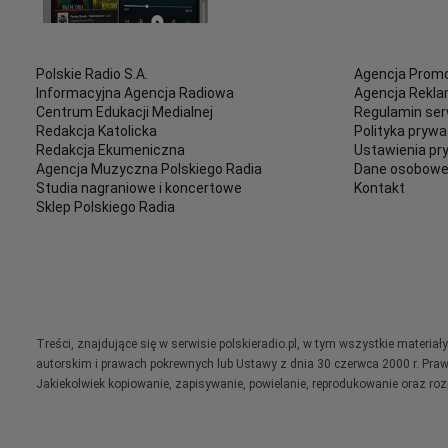
Polskie Radio S.A.
Agencja Promo
Informacyjna Agencja Radiowa
Agencja Rekl
Centrum Edukacji Medialnej
Regulamin ser
Redakcja Katolicka
Polityka prywa
Redakcja Ekumeniczna
Ustawienia pr
Agencja Muzyczna Polskiego Radia
Dane osobow
Studia nagraniowe i koncertowe
Kontakt
Sklep Polskiego Radia
Treści, znajdujące się w serwisie polskieradio.pl, w tym wszystkie materi
autorskim i prawach pokrewnych lub Ustawy z dnia 30 czerwca 2000 r. Pra
Jakiekolwiek kopiowanie, zapisywanie, powielanie, reprodukowanie oraz ro