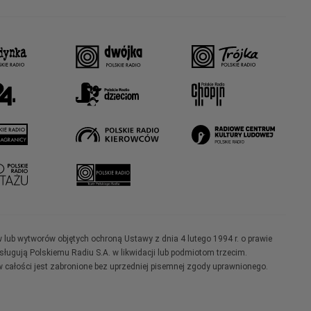
w lub wytworów objętych ochroną Ustawy z dnia 4 lutego 1994 r. o prawie
ugują Polskiemu Radiu S.A. w likwidacji lub podmiotom trzecim.
 całości jest zabronione bez uprzedniej pisemnej zgody uprawnionego.