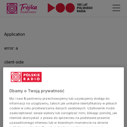
Odtwarzacz
jest
gotowy.
Kliknij
Application
aby
odtwarzać.
error: a
client-side
exception
has
Dbamy o Twoją prywatność
My i nasi
5
partnerzy przechowujemy lub uzyskujemy dostęp do
occurred
informacji na urządzeniu, takich jak unikalne identyfikatory w plikach
cookie w celu przetwarzania danych osobowych. Użytkownik może
zaakceptować swoje wybory lub zarządzać nimi, klikając poniżej, jak
(see the
również skorzystać z prawa do sprzeciwu na podstawie prawnie
uzasadnionego interesu lub w dowolnym momencie na stronie