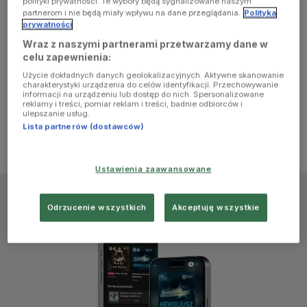
polityki prywatności. Te wybory będą sygnalizowane naszym
browser
partnerom i nie będą miały wpływu na dane przeglądania.
Polityka
prywatności
Wraz z naszymi partnerami przetwarzamy dane w
console for
celu zapewnienia:
Użycie dokładnych danych geolokalizacyjnych. Aktywne skanowanie
more
charakterystyki urządzenia do celów identyfikacji. Przechowywanie
informacji na urządzeniu lub dostęp do nich. Spersonalizowane
reklamy i treści, pomiar reklam i treści, badnie odbiorców i
information)
.
ulepszanie usług.
Lista partnerów (dostawców)
Ustawienia zaawansowane
Odrzucenie wszystkich
Akceptuję wszystkie