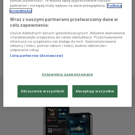
polityki prywatności. Te wybory będą sygnalizowane naszym
browser
partnerom i nie będą miały wpływu na dane przeglądania.
Polityka
prywatności
Wraz z naszymi partnerami przetwarzamy dane w
console for
celu zapewnienia:
Użycie dokładnych danych geolokalizacyjnych. Aktywne skanowanie
more
charakterystyki urządzenia do celów identyfikacji. Przechowywanie
informacji na urządzeniu lub dostęp do nich. Spersonalizowane
reklamy i treści, pomiar reklam i treści, badnie odbiorców i
information)
.
ulepszanie usług.
Lista partnerów (dostawców)
Ustawienia zaawansowane
Odrzucenie wszystkich
Akceptuję wszystkie