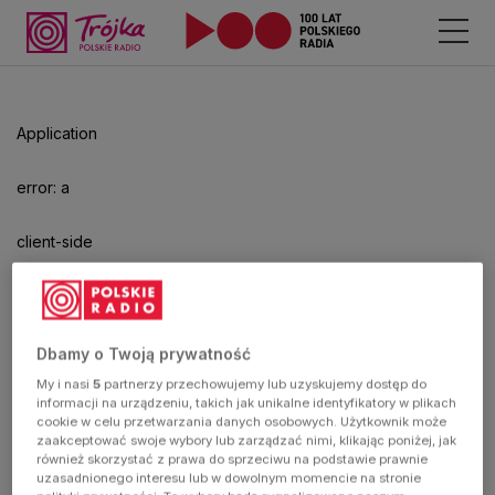
Application
error: a
client-side
exception
has
Dbamy o Twoją prywatność
My i nasi
5
partnerzy przechowujemy lub uzyskujemy dostęp do
occurred
informacji na urządzeniu, takich jak unikalne identyfikatory w plikach
cookie w celu przetwarzania danych osobowych. Użytkownik może
zaakceptować swoje wybory lub zarządzać nimi, klikając poniżej, jak
(see the
również skorzystać z prawa do sprzeciwu na podstawie prawnie
uzasadnionego interesu lub w dowolnym momencie na stronie