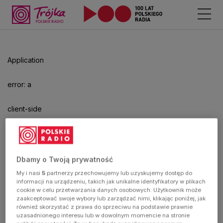
Odtwarzacz
jest
gotowy.
Kliknij
Application
aby
odtwarzać.
error: a
client-side
exception
has
Dbamy o Twoją prywatność
My i nasi
5
partnerzy przechowujemy lub uzyskujemy dostęp do
occurred
informacji na urządzeniu, takich jak unikalne identyfikatory w plikach
cookie w celu przetwarzania danych osobowych. Użytkownik może
zaakceptować swoje wybory lub zarządzać nimi, klikając poniżej, jak
(see the
również skorzystać z prawa do sprzeciwu na podstawie prawnie
uzasadnionego interesu lub w dowolnym momencie na stronie