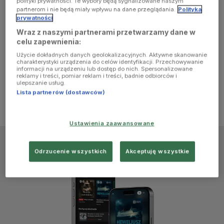
polityki prywatności. Te wybory będą sygnalizowane naszym
browser
partnerom i nie będą miały wpływu na dane przeglądania.
Polityka
prywatności
Wraz z naszymi partnerami przetwarzamy dane w
console for
celu zapewnienia:
Użycie dokładnych danych geolokalizacyjnych. Aktywne skanowanie
more
charakterystyki urządzenia do celów identyfikacji. Przechowywanie
informacji na urządzeniu lub dostęp do nich. Spersonalizowane
reklamy i treści, pomiar reklam i treści, badnie odbiorców i
information)
.
ulepszanie usług.
Lista partnerów (dostawców)
Ustawienia zaawansowane
Odrzucenie wszystkich
Akceptuję wszystkie