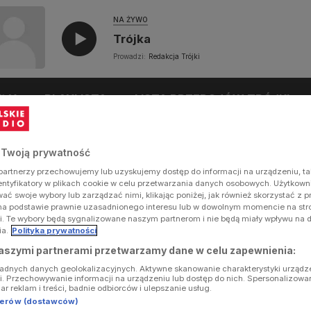
NA ŻYWO
Trójka
Prowadzi:
Redakcja Trójki
UŁY
PLAYLISTA
LISTA PRZEBOJÓW TRÓJKI
 Twoją prywatność
artnerzy przechowujemy lub uzyskujemy dostęp do informacji na urządzeniu, ta
dentyfikatory w plikach cookie w celu przetwarzania danych osobowych. Użytkow
ć swoje wybory lub zarządzać nimi, klikając poniżej, jak również skorzystać z 
na podstawie prawnie uzasadnionego interesu lub w dowolnym momencie na stron
i. Te wybory będą sygnalizowane naszym partnerom i nie będą miały wpływu na 
ia.
Polityka prywatności
aszymi partnerami przetwarzamy dane w celu zapewnienia:
ładnych danych geolokalizacyjnych. Aktywne skanowanie charakterystyki urządz
ji. Przechowywanie informacji na urządzeniu lub dostęp do nich. Spersonalizowa
iar reklam i treści, badnie odbiorców i ulepszanie usług.
tnerów (dostawców)