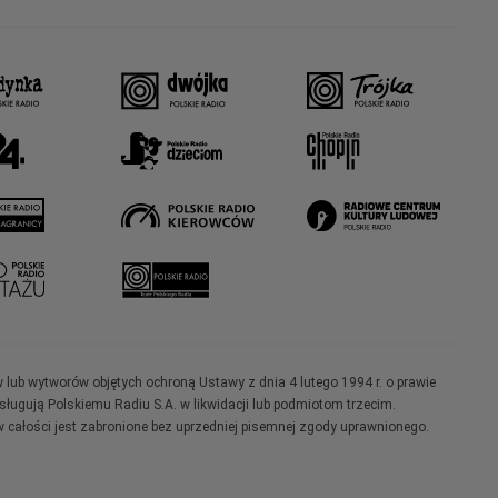
w lub wytworów objętych ochroną Ustawy z dnia 4 lutego 1994 r. o prawie
ugują Polskiemu Radiu S.A. w likwidacji lub podmiotom trzecim.
 całości jest zabronione bez uprzedniej pisemnej zgody uprawnionego.