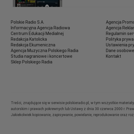
Polskie Radio S.A.
Agencja Promo
Informacyjna Agencja Radiowa
Agencja Rekl
Centrum Edukacji Medialnej
Regulamin ser
Redakcja Katolicka
Polityka prywa
Redakcja Ekumeniczna
Ustawienia pr
Agencja Muzyczna Polskiego Radia
Dane osobow
Studia nagraniowe i koncertowe
Kontakt
Sklep Polskiego Radia
Treści, znajdujące się w serwisie polskieradio.pl, w tym wszystkie materi
autorskim i prawach pokrewnych lub Ustawy z dnia 30 czerwca 2000 r. Pra
Jakiekolwiek kopiowanie, zapisywanie, powielanie, reprodukowanie oraz ro