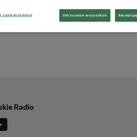
ia zaawansowane
Odrzucenie wszystkich
Akceptuję
skie Radio
e