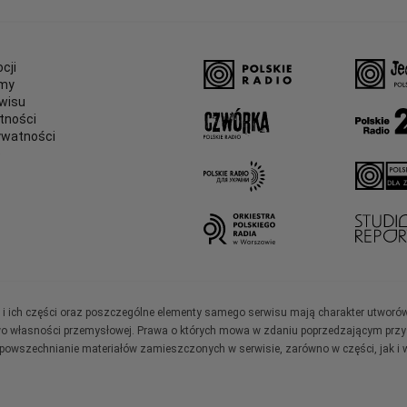
cji
amy
wisu
tności
ywatności
e
ały i ich części oraz poszczególne elementy samego serwisu mają charakter utworó
wo własności przemysłowej. Prawa o których mowa w zdaniu poprzedzającym przysł
zpowszechnianie materiałów zamieszczonych w serwisie, zarówno w części, jak i w