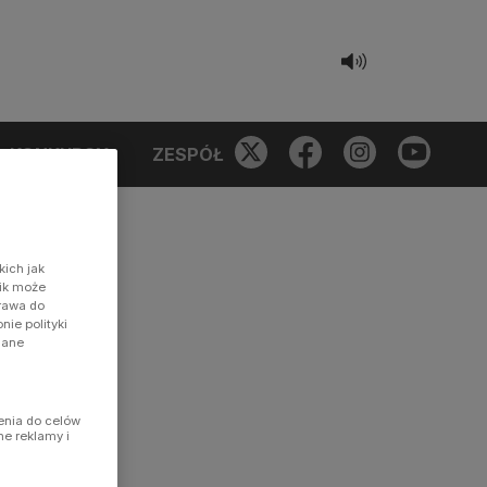
KONKURSY
ZESPÓŁ
kich jak
nik może
prawa do
ie polityki
dane
enia do celów
ne reklamy i