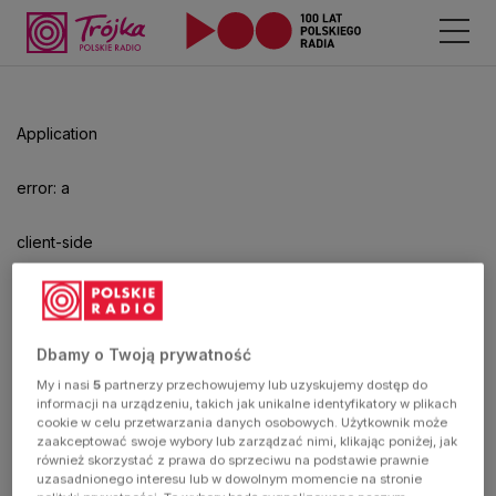
Application
error: a
client-side
exception
has
Dbamy o Twoją prywatność
My i nasi
5
partnerzy przechowujemy lub uzyskujemy dostęp do
occurred
informacji na urządzeniu, takich jak unikalne identyfikatory w plikach
cookie w celu przetwarzania danych osobowych. Użytkownik może
zaakceptować swoje wybory lub zarządzać nimi, klikając poniżej, jak
(see the
również skorzystać z prawa do sprzeciwu na podstawie prawnie
uzasadnionego interesu lub w dowolnym momencie na stronie