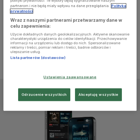
polityki prywatności. Te wybory będą sygnalizowane naszym
browser
partnerom i nie będą miały wpływu na dane przeglądania.
Polityka
prywatności
Wraz z naszymi partnerami przetwarzamy dane w
console for
celu zapewnienia:
Użycie dokładnych danych geolokalizacyjnych. Aktywne skanowanie
more
charakterystyki urządzenia do celów identyfikacji. Przechowywanie
informacji na urządzeniu lub dostęp do nich. Spersonalizowane
reklamy i treści, pomiar reklam i treści, badnie odbiorców i
information)
.
ulepszanie usług.
Lista partnerów (dostawców)
Ustawienia zaawansowane
Odrzucenie wszystkich
Akceptuję wszystkie