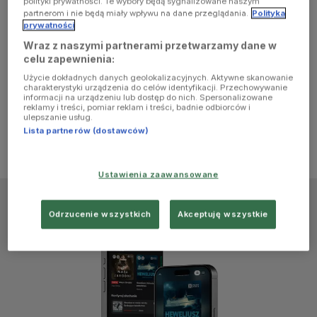
polityki prywatności. Te wybory będą sygnalizowane naszym
browser
partnerom i nie będą miały wpływu na dane przeglądania.
Polityka
prywatności
Wraz z naszymi partnerami przetwarzamy dane w
console for
celu zapewnienia:
Użycie dokładnych danych geolokalizacyjnych. Aktywne skanowanie
more
charakterystyki urządzenia do celów identyfikacji. Przechowywanie
informacji na urządzeniu lub dostęp do nich. Spersonalizowane
reklamy i treści, pomiar reklam i treści, badnie odbiorców i
information)
.
ulepszanie usług.
Lista partnerów (dostawców)
Ustawienia zaawansowane
Odrzucenie wszystkich
Akceptuję wszystkie