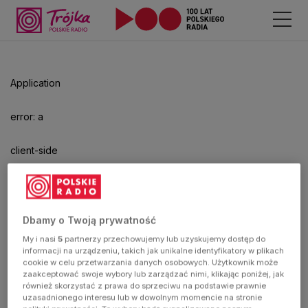
Application
error: a
client-side
exception
has
Dbamy o Twoją prywatność
My i nasi
5
partnerzy przechowujemy lub uzyskujemy dostęp do
occurred
informacji na urządzeniu, takich jak unikalne identyfikatory w plikach
cookie w celu przetwarzania danych osobowych. Użytkownik może
zaakceptować swoje wybory lub zarządzać nimi, klikając poniżej, jak
(see the
również skorzystać z prawa do sprzeciwu na podstawie prawnie
uzasadnionego interesu lub w dowolnym momencie na stronie