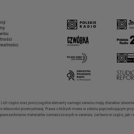
cji
amy
wisu
tności
ywatności
e
ały i ich części oraz poszczególne elementy samego serwisu mają charakter utworó
wo własności przemysłowej. Prawa o których mowa w zdaniu poprzedzającym przysł
zpowszechnianie materiałów zamieszczonych w serwisie, zarówno w części, jak i w