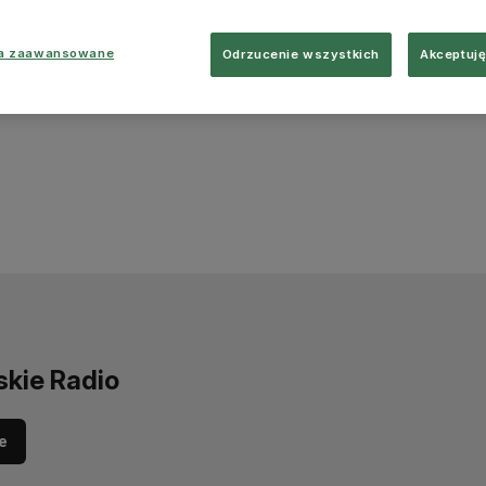
ia zaawansowane
Odrzucenie wszystkich
Akceptuję
skie Radio
e