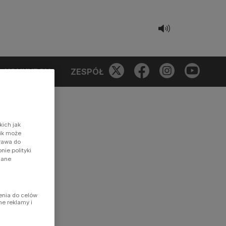
KONKURSY
ZESPÓŁ
kich jak
nik może
prawa do
ie polityki
dane
enia do celów
ne reklamy i