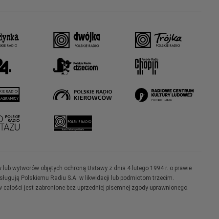
w lub wytworów objętych ochroną Ustawy z dnia 4 lutego 1994 r. o prawie
ugują Polskiemu Radiu S.A. w likwidacji lub podmiotom trzecim.
 całości jest zabronione bez uprzedniej pisemnej zgody uprawnionego.