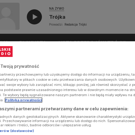
NA ŻYWO
Trójka
Prowadzi:
Redakcja Trójki
UŁY
PLAYLISTA
LISTA PRZEBOJÓW TRÓJKI
 Twoją prywatność
artnerzy przechowujemy lub uzyskujemy dostęp do informacji na urządzeniu, ta
dentyfikatory w plikach cookie w celu przetwarzania danych osobowych. Użytkow
ć swoje wybory lub zarządzać nimi, klikając poniżej, jak również skorzystać z 
na podstawie prawnie uzasadnionego interesu lub w dowolnym momencie na stron
i. Te wybory będą sygnalizowane naszym partnerom i nie będą miały wpływu na 
ia.
Polityka prywatności
aszymi partnerami przetwarzamy dane w celu zapewnienia:
ładnych danych geolokalizacyjnych. Aktywne skanowanie charakterystyki urządz
ji. Przechowywanie informacji na urządzeniu lub dostęp do nich. Spersonalizowa
iar reklam i treści, badnie odbiorców i ulepszanie usług.
tnerów (dostawców)