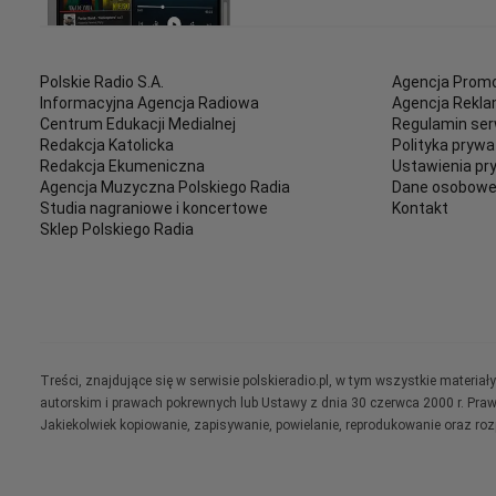
Polskie Radio S.A.
Agencja Promo
Informacyjna Agencja Radiowa
Agencja Rekl
Centrum Edukacji Medialnej
Regulamin ser
Redakcja Katolicka
Polityka prywa
Redakcja Ekumeniczna
Ustawienia pr
Agencja Muzyczna Polskiego Radia
Dane osobow
Studia nagraniowe i koncertowe
Kontakt
Sklep Polskiego Radia
Treści, znajdujące się w serwisie polskieradio.pl, w tym wszystkie materi
autorskim i prawach pokrewnych lub Ustawy z dnia 30 czerwca 2000 r. Pra
Jakiekolwiek kopiowanie, zapisywanie, powielanie, reprodukowanie oraz ro