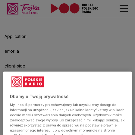
Application
error: a
client-side
exception
has
Dbamy o Twoją prywatność
My i nasi
5
partnerzy przechowujemy lub uzyskujemy dostęp do
occurred
informacji na urządzeniu, takich jak unikalne identyfikatory w plikach
cookie w celu przetwarzania danych osobowych. Użytkownik może
zaakceptować swoje wybory lub zarządzać nimi, klikając poniżej, jak
(see the
również skorzystać z prawa do sprzeciwu na podstawie prawnie
uzasadnionego interesu lub w dowolnym momencie na stronie