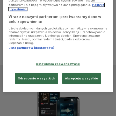
polityki prywatności. Te wybory będą sygnalizowane naszym
browser
partnerom i nie będą miały wpływu na dane przeglądania.
Polityka
prywatności
Wraz z naszymi partnerami przetwarzamy dane w
console for
celu zapewnienia:
Użycie dokładnych danych geolokalizacyjnych. Aktywne skanowanie
more
charakterystyki urządzenia do celów identyfikacji. Przechowywanie
informacji na urządzeniu lub dostęp do nich. Spersonalizowane
reklamy i treści, pomiar reklam i treści, badnie odbiorców i
information)
.
ulepszanie usług.
Lista partnerów (dostawców)
Ustawienia zaawansowane
Odrzucenie wszystkich
Akceptuję wszystkie