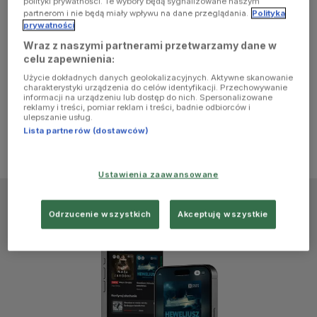
polityki prywatności. Te wybory będą sygnalizowane naszym
browser
partnerom i nie będą miały wpływu na dane przeglądania.
Polityka
prywatności
Wraz z naszymi partnerami przetwarzamy dane w
console for
celu zapewnienia:
Użycie dokładnych danych geolokalizacyjnych. Aktywne skanowanie
more
charakterystyki urządzenia do celów identyfikacji. Przechowywanie
informacji na urządzeniu lub dostęp do nich. Spersonalizowane
reklamy i treści, pomiar reklam i treści, badnie odbiorców i
information)
.
ulepszanie usług.
Lista partnerów (dostawców)
Ustawienia zaawansowane
Odrzucenie wszystkich
Akceptuję wszystkie