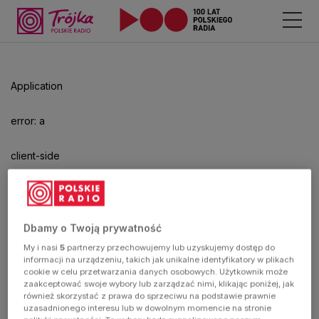
Odtwarzacz
jest
gotowy.
Kliknij
Application
aby
odtwarzać.
error: a
client-side
exception
has
Dbamy o Twoją prywatność
My i nasi
5
partnerzy przechowujemy lub uzyskujemy dostęp do
occurred
informacji na urządzeniu, takich jak unikalne identyfikatory w plikach
cookie w celu przetwarzania danych osobowych. Użytkownik może
zaakceptować swoje wybory lub zarządzać nimi, klikając poniżej, jak
(see the
również skorzystać z prawa do sprzeciwu na podstawie prawnie
uzasadnionego interesu lub w dowolnym momencie na stronie