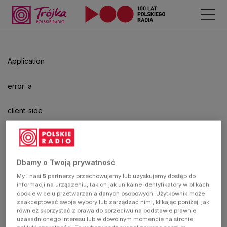
Application
error: a
client-side
exception
has
Dbamy o Twoją prywatność
My i nasi
5
partnerzy przechowujemy lub uzyskujemy dostęp do
occurred
informacji na urządzeniu, takich jak unikalne identyfikatory w plikach
cookie w celu przetwarzania danych osobowych. Użytkownik może
zaakceptować swoje wybory lub zarządzać nimi, klikając poniżej, jak
(see the
również skorzystać z prawa do sprzeciwu na podstawie prawnie
uzasadnionego interesu lub w dowolnym momencie na stronie