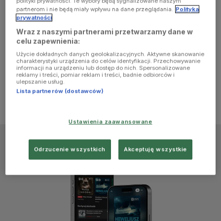
polityki prywatności. Te wybory będą sygnalizowane naszym
browser
partnerom i nie będą miały wpływu na dane przeglądania.
Polityka
prywatności
Wraz z naszymi partnerami przetwarzamy dane w
console for
celu zapewnienia:
Użycie dokładnych danych geolokalizacyjnych. Aktywne skanowanie
more
charakterystyki urządzenia do celów identyfikacji. Przechowywanie
informacji na urządzeniu lub dostęp do nich. Spersonalizowane
reklamy i treści, pomiar reklam i treści, badnie odbiorców i
information)
.
ulepszanie usług.
Lista partnerów (dostawców)
Ustawienia zaawansowane
Odrzucenie wszystkich
Akceptuję wszystkie