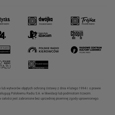
w lub wytworów objętych ochroną Ustawy z dnia 4 lutego 1994 r. o prawie
ugują Polskiemu Radiu S.A. w likwidacji lub podmiotom trzecim.
 całości jest zabronione bez uprzedniej pisemnej zgody uprawnionego.