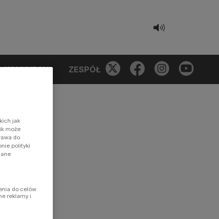
KONKURSY
ZESPÓŁ
kich jak
nik może
prawa do
ie polityki
dane
enia do celów
ne reklamy i