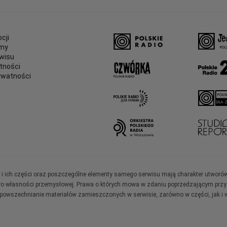
cji
amy
wisu
tności
ywatności
e
ały i ich części oraz poszczególne elementy samego serwisu mają charakter utworó
wo własności przemysłowej. Prawa o których mowa w zdaniu poprzedzającym przysł
zpowszechnianie materiałów zamieszczonych w serwisie, zarówno w części, jak i w