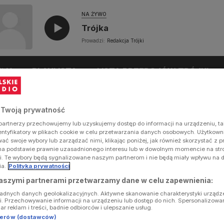
NA ŻYWO
Trójka
Prowadzi:
Redakcja Trójki
UŁY
PLAYLISTA
LISTA PRZEBOJÓW TRÓJKI
 Twoją prywatność
artnerzy przechowujemy lub uzyskujemy dostęp do informacji na urządzeniu, ta
dentyfikatory w plikach cookie w celu przetwarzania danych osobowych. Użytkow
ć swoje wybory lub zarządzać nimi, klikając poniżej, jak również skorzystać z 
na podstawie prawnie uzasadnionego interesu lub w dowolnym momencie na stron
i. Te wybory będą sygnalizowane naszym partnerom i nie będą miały wpływu na 
ia.
Polityka prywatności
aszymi partnerami przetwarzamy dane w celu zapewnienia:
ładnych danych geolokalizacyjnych. Aktywne skanowanie charakterystyki urządz
ji. Przechowywanie informacji na urządzeniu lub dostęp do nich. Spersonalizowa
iar reklam i treści, badnie odbiorców i ulepszanie usług.
tnerów (dostawców)