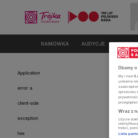
RAMÓWKA
AUDYCJE
ARTYK
Dbamy o
Application
My i nasi
5
p
unikalne i
zaakceptowa
error: a
sprzeciwu 
prywatnośc
przeglądan
client-side
Wraz z n
exception
Użycie dok
identyfikac
treści, pom
has
Lista par