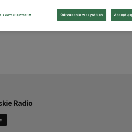
ia zaawansowane
Odrzucenie wszystkich
Akceptuję
skie Radio
e