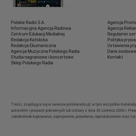
Polskie Radio S.A.
Agencja Promo
Informacyjna Agencja Radiowa
Agencja Rekl
Centrum Edukacji Medialnej
Regulamin ser
Redakcja Katolicka
Polityka prywa
Redakcja Ekumeniczna
Ustawienia pr
Agencja Muzyczna Polskiego Radia
Dane osobow
Studia nagraniowe i koncertowe
Kontakt
Sklep Polskiego Radia
Treści, znajdujące się w serwisie polskieradio.pl, w tym wszystkie materi
autorskim i prawach pokrewnych lub Ustawy z dnia 30 czerwca 2000 r. Pra
Jakiekolwiek kopiowanie, zapisywanie, powielanie, reprodukowanie oraz ro