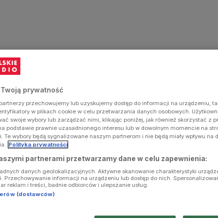
 Twoją prywatność
artnerzy przechowujemy lub uzyskujemy dostęp do informacji na urządzeniu, ta
dentyfikatory w plikach cookie w celu przetwarzania danych osobowych. Użytkow
ć swoje wybory lub zarządzać nimi, klikając poniżej, jak również skorzystać z 
na podstawie prawnie uzasadnionego interesu lub w dowolnym momencie na stron
i. Te wybory będą sygnalizowane naszym partnerom i nie będą miały wpływu na 
ia.
Polityka prywatności
aszymi partnerami przetwarzamy dane w celu zapewnienia:
ładnych danych geolokalizacyjnych. Aktywne skanowanie charakterystyki urządz
ji. Przechowywanie informacji na urządzeniu lub dostęp do nich. Spersonalizowa
iar reklam i treści, badnie odbiorców i ulepszanie usług.
tnerów (dostawców)