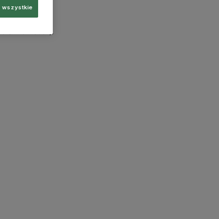
 wszystkie
more information)
.