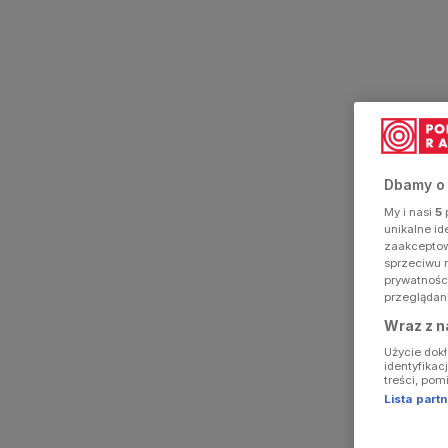
Dbamy o
My i nasi
5
p
unikalne i
zaakceptowa
sprzeciwu 
prywatnośc
przeglądan
Wraz z n
Użycie dok
identyfikac
treści, pom
Lista par