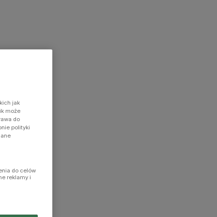
kich jak
nik może
prawa do
ie polityki
dane
enia do celów
ne reklamy i