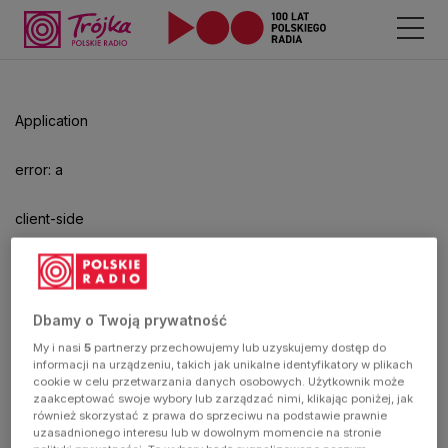
Odtwarzacz
jest
gotowy.
Kliknij
Application
aby
odtwarzać.
error: a
client-side
exception
has
Dbamy o Twoją prywatność
My i nasi
5
partnerzy przechowujemy lub uzyskujemy dostęp do
occurred
informacji na urządzeniu, takich jak unikalne identyfikatory w plikach
cookie w celu przetwarzania danych osobowych. Użytkownik może
zaakceptować swoje wybory lub zarządzać nimi, klikając poniżej, jak
(see the
również skorzystać z prawa do sprzeciwu na podstawie prawnie
uzasadnionego interesu lub w dowolnym momencie na stronie