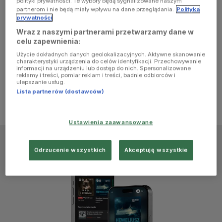
polityki prywatności. Te wybory będą sygnalizowane naszym
browser
partnerom i nie będą miały wpływu na dane przeglądania.
Polityka
prywatności
Wraz z naszymi partnerami przetwarzamy dane w
console for
celu zapewnienia:
Użycie dokładnych danych geolokalizacyjnych. Aktywne skanowanie
more
charakterystyki urządzenia do celów identyfikacji. Przechowywanie
informacji na urządzeniu lub dostęp do nich. Spersonalizowane
reklamy i treści, pomiar reklam i treści, badnie odbiorców i
information)
.
ulepszanie usług.
Lista partnerów (dostawców)
Ustawienia zaawansowane
Odrzucenie wszystkich
Akceptuję wszystkie