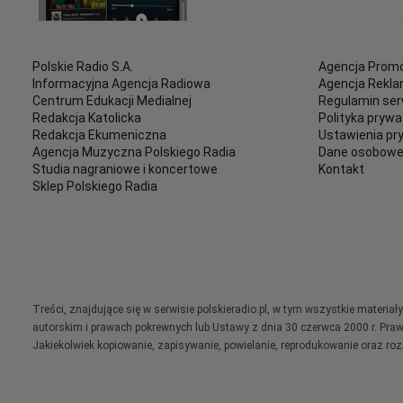
Polskie Radio S.A.
Agencja Promo
Informacyjna Agencja Radiowa
Agencja Rekl
Centrum Edukacji Medialnej
Regulamin ser
Redakcja Katolicka
Polityka prywa
Redakcja Ekumeniczna
Ustawienia pr
Agencja Muzyczna Polskiego Radia
Dane osobow
Studia nagraniowe i koncertowe
Kontakt
Sklep Polskiego Radia
Treści, znajdujące się w serwisie polskieradio.pl, w tym wszystkie materi
autorskim i prawach pokrewnych lub Ustawy z dnia 30 czerwca 2000 r. Pra
Jakiekolwiek kopiowanie, zapisywanie, powielanie, reprodukowanie oraz ro