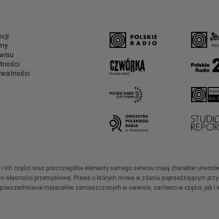
cji
amy
wisu
tności
ywatności
e
ały i ich części oraz poszczególne elementy samego serwisu mają charakter utworó
wo własności przemysłowej. Prawa o których mowa w zdaniu poprzedzającym przysł
zpowszechnianie materiałów zamieszczonych w serwisie, zarówno w części, jak i w