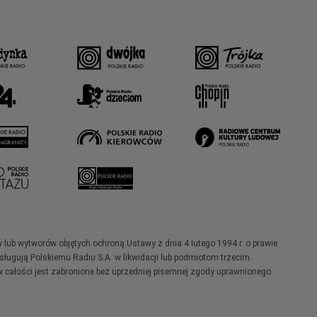
w lub wytworów objętych ochroną Ustawy z dnia 4 lutego 1994 r. o prawie
ugują Polskiemu Radiu S.A. w likwidacji lub podmiotom trzecim.
 całości jest zabronione bez uprzedniej pisemnej zgody uprawnionego.