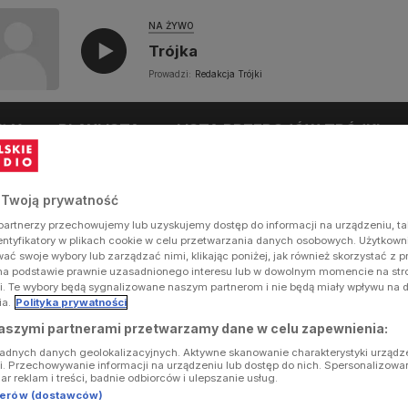
NA ŻYWO
Trójka
Prowadzi:
Redakcja Trójki
UŁY
PLAYLISTA
LISTA PRZEBOJÓW TRÓJKI
 Twoją prywatność
artnerzy przechowujemy lub uzyskujemy dostęp do informacji na urządzeniu, ta
dentyfikatory w plikach cookie w celu przetwarzania danych osobowych. Użytkow
ć swoje wybory lub zarządzać nimi, klikając poniżej, jak również skorzystać z 
na podstawie prawnie uzasadnionego interesu lub w dowolnym momencie na stron
i. Te wybory będą sygnalizowane naszym partnerom i nie będą miały wpływu na 
ia.
Polityka prywatności
aszymi partnerami przetwarzamy dane w celu zapewnienia:
ładnych danych geolokalizacyjnych. Aktywne skanowanie charakterystyki urządz
ji. Przechowywanie informacji na urządzeniu lub dostęp do nich. Spersonalizowa
iar reklam i treści, badnie odbiorców i ulepszanie usług.
tnerów (dostawców)