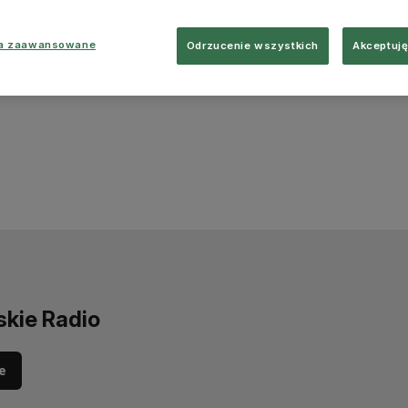
ia zaawansowane
Odrzucenie wszystkich
Akceptuję
skie Radio
e