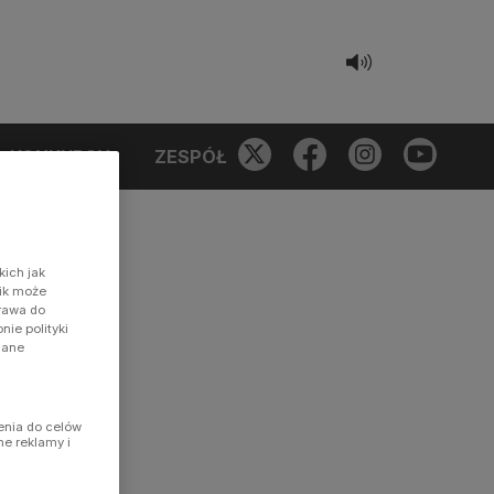
KONKURSY
ZESPÓŁ
kich jak
nik może
prawa do
ie polityki
dane
enia do celów
ne reklamy i