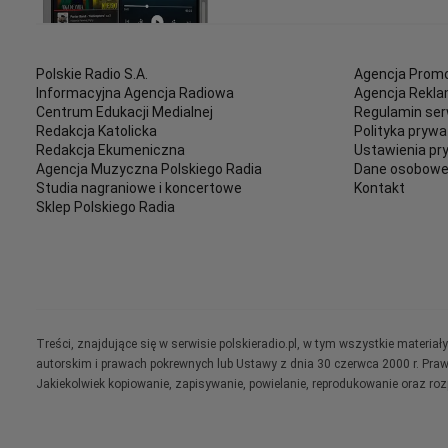
Polskie Radio S.A.
Agencja Promo
Informacyjna Agencja Radiowa
Agencja Rekl
Centrum Edukacji Medialnej
Regulamin ser
Redakcja Katolicka
Polityka prywa
Redakcja Ekumeniczna
Ustawienia pr
Agencja Muzyczna Polskiego Radia
Dane osobow
Studia nagraniowe i koncertowe
Kontakt
Sklep Polskiego Radia
Treści, znajdujące się w serwisie polskieradio.pl, w tym wszystkie materi
autorskim i prawach pokrewnych lub Ustawy z dnia 30 czerwca 2000 r. Pra
Jakiekolwiek kopiowanie, zapisywanie, powielanie, reprodukowanie oraz ro