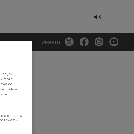
KONKURSY
ZESPÓŁ
kich jak
nik może
prawa do
ie polityki
dane
enia do celów
ne reklamy i