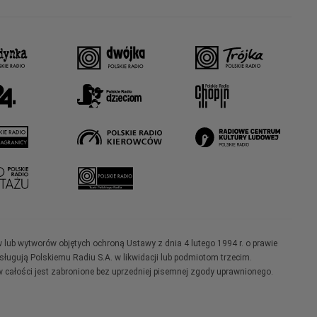
w lub wytworów objętych ochroną Ustawy z dnia 4 lutego 1994 r. o prawie
ugują Polskiemu Radiu S.A. w likwidacji lub podmiotom trzecim.
 całości jest zabronione bez uprzedniej pisemnej zgody uprawnionego.