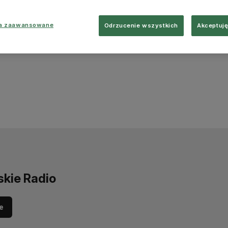
ia zaawansowane
Odrzucenie wszystkich
Akceptuję
skie Radio
e