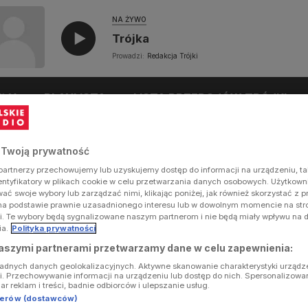
NA ŻYWO
Trójka
Prowadzi:
Redakcja Trójki
UŁY
PLAYLISTA
LISTA PRZEBOJÓW TRÓJKI
 Twoją prywatność
artnerzy przechowujemy lub uzyskujemy dostęp do informacji na urządzeniu, ta
dentyfikatory w plikach cookie w celu przetwarzania danych osobowych. Użytkow
ć swoje wybory lub zarządzać nimi, klikając poniżej, jak również skorzystać z 
na podstawie prawnie uzasadnionego interesu lub w dowolnym momencie na stron
i. Te wybory będą sygnalizowane naszym partnerom i nie będą miały wpływu na 
ia.
Polityka prywatności
aszymi partnerami przetwarzamy dane w celu zapewnienia:
ładnych danych geolokalizacyjnych. Aktywne skanowanie charakterystyki urządz
ji. Przechowywanie informacji na urządzeniu lub dostęp do nich. Spersonalizowa
iar reklam i treści, badnie odbiorców i ulepszanie usług.
tnerów (dostawców)