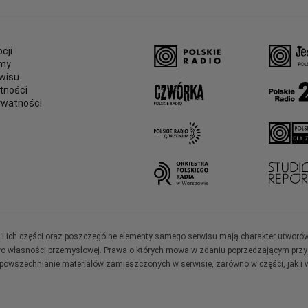
cji
amy
wisu
tności
ywatności
e
ały i ich części oraz poszczególne elementy samego serwisu mają charakter utworó
wo własności przemysłowej. Prawa o których mowa w zdaniu poprzedzającym przysł
zpowszechnianie materiałów zamieszczonych w serwisie, zarówno w części, jak i w