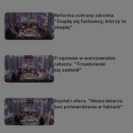
Reforma ochrony zdrowia.
"Znajdą się fachowcy, którzy to
obejdą"
Trzęsienie w warszawskim
ratuszu. "Trzaskowski
się zasłonił"
Szpital i afera. "Słowa lekarza
bez potwierdzenia w faktach"