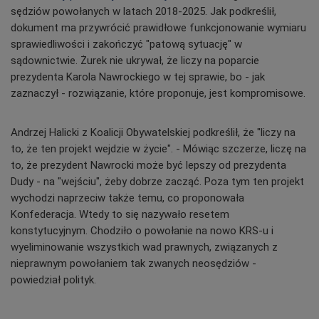
sędziów powołanych w latach 2018-2025. Jak podkreślił,
dokument ma przywrócić prawidłowe funkcjonowanie wymiaru
sprawiedliwości i zakończyć "patową sytuację" w
sądownictwie. Żurek nie ukrywał, że liczy na poparcie
prezydenta Karola Nawrockiego w tej sprawie, bo - jak
zaznaczył - rozwiązanie, które proponuje, jest kompromisowe.
Andrzej Halicki z Koalicji Obywatelskiej podkreślił, że "liczy na
to, że ten projekt wejdzie w życie". - Mówiąc szczerze, liczę na
to, że prezydent Nawrocki może być lepszy od prezydenta
Dudy - na "wejściu", żeby dobrze zacząć. Poza tym ten projekt
wychodzi naprzeciw także temu, co proponowała
Konfederacja. Wtedy to się nazywało resetem
konstytucyjnym. Chodziło o powołanie na nowo KRS-u i
wyeliminowanie wszystkich wad prawnych, związanych z
nieprawnym powołaniem tak zwanych neosędziów -
powiedział polityk.