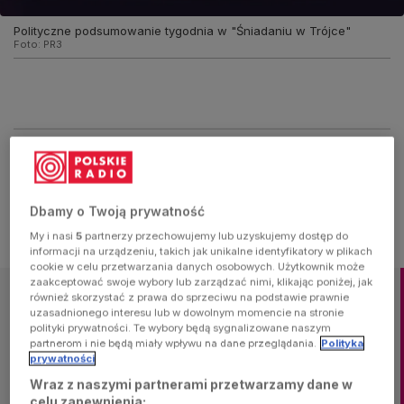
Polityczne podsumowanie tygodnia w "Śniadaniu w Trójce"
Foto:
PR3
Polityczne podsumowanie tygodnia w
"Śniadaniu w Trójce"
Dbamy o Twoją prywatność
My i nasi
5
partnerzy przechowujemy lub uzyskujemy dostęp do
Najważniejsze informacje w skrócie:
informacji na urządzeniu, takich jak unikalne identyfikatory w plikach
cookie w celu przetwarzania danych osobowych. Użytkownik może
zaakceptować swoje wybory lub zarządzać nimi, klikając poniżej, jak
również skorzystać z prawa do sprzeciwu na podstawie prawnie
Minister Waldemar Żurek zaprezentował projekt ustawy
uzasadnionego interesu lub w dowolnym momencie na stronie
praworządnościowej
polityki prywatności. Te wybory będą sygnalizowane naszym
Nowe przepisy mają uporządkować system prawny w
partnerom i nie będą miały wpływu na dane przeglądania.
Polityka
prywatności
Polsce
Politycy koalicji rządzącej podkreślają, że
Wraz z naszymi partnerami przetwarzamy dane w
liczą na podpis prezydenta Karola
celu zapewnienia: