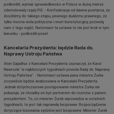
podkreślił, wymiar sprawiedliwości w Polsce w dużej mierze
zdemolowały rządy PiS. - Konfederacja od dawna powtarza, że
doszliśmy do takiego etapu, pewnego dualizmu prawnego, że
tylko mocna wola polityczna i reset konstytucyjny, pozwolą
nam z tego wyjść. Natomiast ta ustawa to nie jest krok w tym
kierunku - podkreślił poseł.
Kancelaria Prezydenta: będzie Rada ds.
Naprawy Ustroju Państwa
Alvin Gajadhur z Kancelarii Prezydenta zaznaczył, że Karol
Nawrocki "w najbliższych tygodniach powoła Radę ds. Naprawy
Ustroju Państwa". - Natomiast ustawa pana ministra Żurka
oczywiście będzie analizowana w Kancelarii Prezydenta.
Jednak dotychczasowe postępowanie ministra Żurka nie
pokazuje, że chciałby on być partnerem do rozmów z panem
prezydentem. To, co minister Żurek wprowadza w ostatnich
tygodniach, to jest tak naprawdę bezprawie. Rozporządzenie
dotyczące losowania sędziów jest bezprawne. Minister Żurek