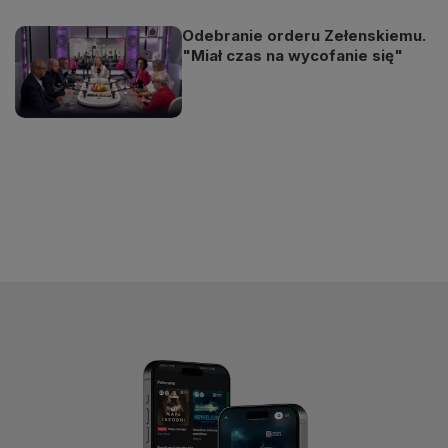
Odebranie orderu Zełenskiemu.
"Miał czas na wycofanie się"
Odtwarzacz
jest
gotowy.
Kliknij
aby
odtwarzać.