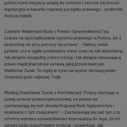
politycznymi wszyscy usiądą do rozmów i zacznie się proces
legislacyjny w kierunku naprawy porządku prawnego - podkreślił
Andrzej Halicki.
Zdaniem Waldemara Budy z Prawa i Sprawiedliwości "są
szanse na uporządkowanie systemu prawnego w Polsce, ale z
pewnością nie przy pomocy tej ustawy". - Należy zadać
pytanie, czy w ogóle powinniśmy tracić czas na tak absurdalną,
tak skrajnie niezgodną z konstytucją i tak skrajnie naruszającą
prawo międzynarodowe ustawą, jaką przedstawił pan
Waldemar Żurek. To nigdy w życiu nie będzie obowiązywało -
stwierdził gość radiowej Trójki.
Według Stanisława Tyszki z Konfederacji "Polacy słuchając o
nowej ustawie praworządnościowej, na pewno nie
zastanawiają się nad obsadą Krajowej Rady Sądownictwa i
niuansami z tym związanymi". - Zastanawiają się nad tym czy
reformy wymiaru sprawiedliwości doprowadzą do tego, że ich
sprawy będą rozpatrywane szybciej - powiedział. Jak