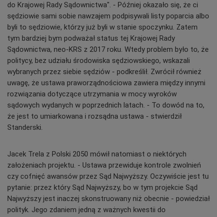
do Krajowej Rady Sądownictwa". - Później okazało się, że ci
sędziowie sami sobie nawzajem podpisywali listy poparcia albo
byli to sędziowie, którzy już byli w stanie spoczynku. Zatem
tym bardziej bym podważał status tej Krajowej Rady
Sądownictwa, neo-KRS z 2017 roku. Wtedy problem było to, że
politycy, bez udziału środowiska sędziowskiego, wskazali
wybranych przez siebie sędziów - podkreślił. Zwrócił również
uwagę, że ustawa praworządnościowa zawiera między innymi
rozwiązania dotyczące utrzymania w mocy wyroków
sądowych wydanych w poprzednich latach. - To dowód na to,
że jest to umiarkowana i rozsądna ustawa - stwierdził
Standerski.
Jacek Trela z Polski 2050 mówił natomiast o niektórych
założeniach projektu. - Ustawa przewiduje kontrole zwolnień
czy cofnięć awansów przez Sąd Najwyższy. Oczywiście jest tu
pytanie: przez który Sąd Najwyższy, bo w tym projekcie Sąd
Najwyższy jest inaczej skonstruowany niż obecnie - powiedział
polityk. Jego zdaniem jedną z ważnych kwestii do