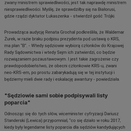
zwany ministrem sprawiedliwości, jest tak naprawdę ministrem
niesprawiedliwości. Myślę, że sprawdziłby się na Białorusi,
gdzie rządzi dyktator Łukaszenka - stwierdził gość Trójki.
Prowadząca audycję Renata Grochal podkreśliła, że Waldemar
Żurek, w razie braku podpisu prezydenta pod ustawą o KRS,
ma plan "B". - Wtedy sędziowie wybiorą członków do Krajowej
Rady Sądownictwa i wtedy Sejm ich zatwierdzi, co będzie
rozwiązaniem pozaustawowym. I jest takie zagrożenie czy
prawdopodobieństwo, że obecni członkowie KRS-u, zwani
neo-KRS-em, po prostu zabarykadują się w tej instytucji i
będziemy mieli dwie rady i eskalację awantury - powiedziała.
"Sędziowie sami sobie podpisywali listy
poparcia"
Odnosząc się do tych słów, wiceminister cyfryzacji Dariusz
Standerski (Lewica) przypomniał, "co się działo w roku 2017,
kiedy były legendarne listy poparcia dla sędziów kandydujących