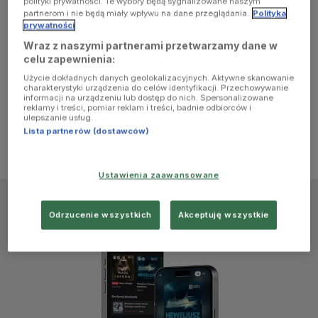
polityki prywatności. Te wybory będą sygnalizowane naszym
browser
partnerom i nie będą miały wpływu na dane przeglądania.
Polityka
prywatności
Wraz z naszymi partnerami przetwarzamy dane w
console for
celu zapewnienia:
Użycie dokładnych danych geolokalizacyjnych. Aktywne skanowanie
more
charakterystyki urządzenia do celów identyfikacji. Przechowywanie
informacji na urządzeniu lub dostęp do nich. Spersonalizowane
reklamy i treści, pomiar reklam i treści, badnie odbiorców i
information)
.
ulepszanie usług.
Lista partnerów (dostawców)
Ustawienia zaawansowane
Odrzucenie wszystkich
Akceptuję wszystkie