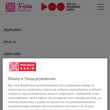
Odtwarzacz
jest
gotowy.
Kliknij
Application
aby
odtwarzać.
error: a
client-side
exception
has
Dbamy o Twoją prywatność
My i nasi
5
partnerzy przechowujemy lub uzyskujemy dostęp do
occurred
informacji na urządzeniu, takich jak unikalne identyfikatory w plikach
cookie w celu przetwarzania danych osobowych. Użytkownik może
zaakceptować swoje wybory lub zarządzać nimi, klikając poniżej, jak
(see the
również skorzystać z prawa do sprzeciwu na podstawie prawnie
uzasadnionego interesu lub w dowolnym momencie na stronie