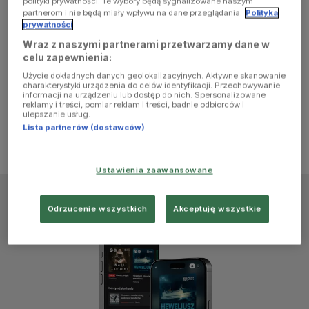
polityki prywatności. Te wybory będą sygnalizowane naszym
browser
partnerom i nie będą miały wpływu na dane przeglądania.
Polityka
prywatności
Wraz z naszymi partnerami przetwarzamy dane w
console for
celu zapewnienia:
Użycie dokładnych danych geolokalizacyjnych. Aktywne skanowanie
more
charakterystyki urządzenia do celów identyfikacji. Przechowywanie
informacji na urządzeniu lub dostęp do nich. Spersonalizowane
reklamy i treści, pomiar reklam i treści, badnie odbiorców i
information)
.
ulepszanie usług.
Lista partnerów (dostawców)
Ustawienia zaawansowane
Odrzucenie wszystkich
Akceptuję wszystkie