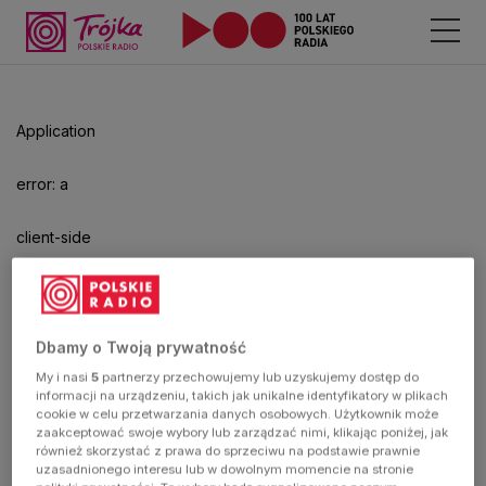
Odtwarzacz
jest
gotowy.
Kliknij
Application
aby
odtwarzać.
error: a
client-side
exception
has
Dbamy o Twoją prywatność
My i nasi
5
partnerzy przechowujemy lub uzyskujemy dostęp do
occurred
informacji na urządzeniu, takich jak unikalne identyfikatory w plikach
cookie w celu przetwarzania danych osobowych. Użytkownik może
zaakceptować swoje wybory lub zarządzać nimi, klikając poniżej, jak
(see the
również skorzystać z prawa do sprzeciwu na podstawie prawnie
uzasadnionego interesu lub w dowolnym momencie na stronie