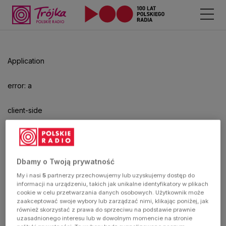
Odtwarzacz
jest
gotowy.
Kliknij
Application
aby
odtwarzać.
error: a
client-side
exception
has
Dbamy o Twoją prywatność
My i nasi
5
partnerzy przechowujemy lub uzyskujemy dostęp do
occurred
informacji na urządzeniu, takich jak unikalne identyfikatory w plikach
cookie w celu przetwarzania danych osobowych. Użytkownik może
zaakceptować swoje wybory lub zarządzać nimi, klikając poniżej, jak
(see the
również skorzystać z prawa do sprzeciwu na podstawie prawnie
uzasadnionego interesu lub w dowolnym momencie na stronie