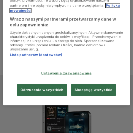
polityki prywatności. Te wybory będą sygnalizowane naszym
browser
partnerom i nie będą miały wpływu na dane przeglądania.
Polityka
prywatności
Wraz z naszymi partnerami przetwarzamy dane w
console for
celu zapewnienia:
Użycie dokładnych danych geolokalizacyjnych. Aktywne skanowanie
more
charakterystyki urządzenia do celów identyfikacji. Przechowywanie
informacji na urządzeniu lub dostęp do nich. Spersonalizowane
reklamy i treści, pomiar reklam i treści, badnie odbiorców i
information)
.
ulepszanie usług.
Lista partnerów (dostawców)
Ustawienia zaawansowane
Odrzucenie wszystkich
Akceptuję wszystkie