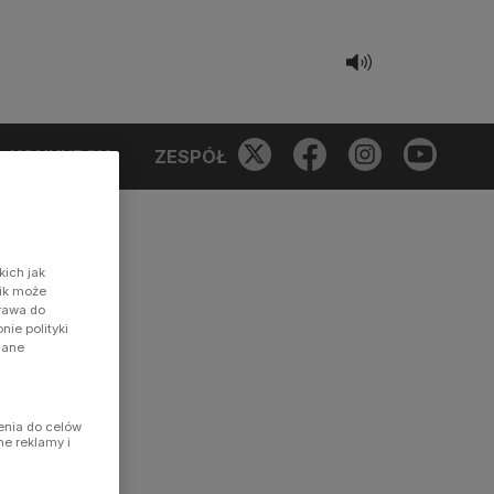
KONKURSY
ZESPÓŁ
kich jak
nik może
prawa do
ie polityki
dane
enia do celów
ne reklamy i