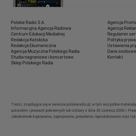
Polskie Radio S.A.
Agencja Promo
Informacyjna Agencja Radiowa
Agencja Rekl
Centrum Edukacji Medialnej
Regulamin ser
Redakcja Katolicka
Polityka prywa
Redakcja Ekumeniczna
Ustawienia pr
Agencja Muzyczna Polskiego Radia
Dane osobow
Studia nagraniowe i koncertowe
Kontakt
Sklep Polskiego Radia
Treści, znajdujące się w serwisie polskieradio.pl, w tym wszystkie materi
autorskim i prawach pokrewnych lub Ustawy z dnia 30 czerwca 2000 r. Pra
Jakiekolwiek kopiowanie, zapisywanie, powielanie, reprodukowanie oraz ro