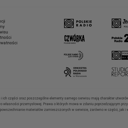
cji
amy
wisu
tności
ywatności
e
ały i ich części oraz poszczególne elementy samego serwisu mają charakter utworó
wo własności przemysłowej. Prawa o których mowa w zdaniu poprzedzającym przysł
zpowszechnianie materiałów zamieszczonych w serwisie, zarówno w części, jak i w