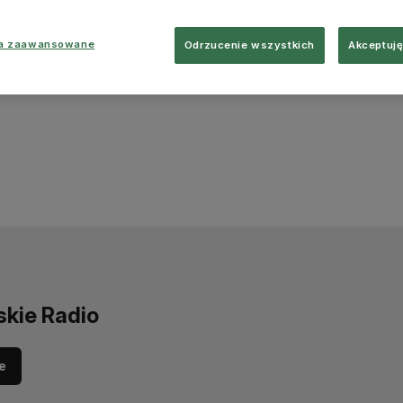
ia zaawansowane
Odrzucenie wszystkich
Akceptuję
skie Radio
e