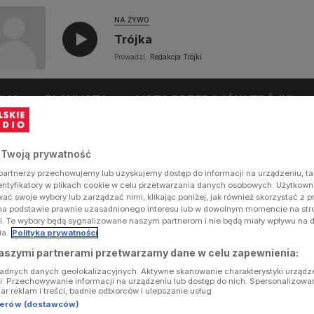
NA ŻYWO
Trójka
Prowadzi:
Redakcja Trójki
UŁY
PLAYLISTA
LISTA PRZEBOJÓW TRÓJKI
 Twoją prywatność
artnerzy przechowujemy lub uzyskujemy dostęp do informacji na urządzeniu, ta
dentyfikatory w plikach cookie w celu przetwarzania danych osobowych. Użytkow
ć swoje wybory lub zarządzać nimi, klikając poniżej, jak również skorzystać z 
na podstawie prawnie uzasadnionego interesu lub w dowolnym momencie na stron
i. Te wybory będą sygnalizowane naszym partnerom i nie będą miały wpływu na 
ia.
Polityka prywatności
aszymi partnerami przetwarzamy dane w celu zapewnienia:
ładnych danych geolokalizacyjnych. Aktywne skanowanie charakterystyki urządz
ji. Przechowywanie informacji na urządzeniu lub dostęp do nich. Spersonalizowa
iar reklam i treści, badnie odbiorców i ulepszanie usług.
tnerów (dostawców)