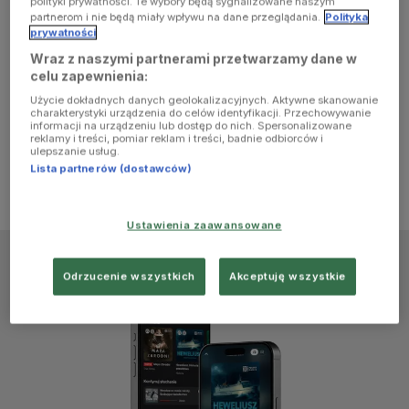
polityki prywatności. Te wybory będą sygnalizowane naszym
browser
partnerom i nie będą miały wpływu na dane przeglądania.
Polityka
prywatności
Wraz z naszymi partnerami przetwarzamy dane w
console for
celu zapewnienia:
Użycie dokładnych danych geolokalizacyjnych. Aktywne skanowanie
more
charakterystyki urządzenia do celów identyfikacji. Przechowywanie
informacji na urządzeniu lub dostęp do nich. Spersonalizowane
reklamy i treści, pomiar reklam i treści, badnie odbiorców i
information)
.
ulepszanie usług.
Lista partnerów (dostawców)
Ustawienia zaawansowane
Odrzucenie wszystkich
Akceptuję wszystkie