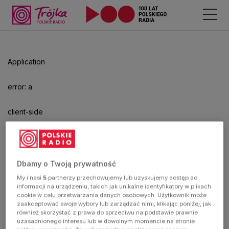
Application
error: a
client-side
exception
has
Dbamy o Twoją prywatność
My i nasi
5
partnerzy przechowujemy lub uzyskujemy dostęp do
occurred
informacji na urządzeniu, takich jak unikalne identyfikatory w plikach
cookie w celu przetwarzania danych osobowych. Użytkownik może
zaakceptować swoje wybory lub zarządzać nimi, klikając poniżej, jak
(see the
również skorzystać z prawa do sprzeciwu na podstawie prawnie
uzasadnionego interesu lub w dowolnym momencie na stronie