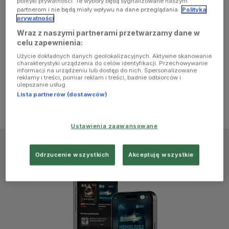
polityki prywatności. Te wybory będą sygnalizowane naszym
browser
partnerom i nie będą miały wpływu na dane przeglądania.
Polityka
prywatności
Wraz z naszymi partnerami przetwarzamy dane w
console for
celu zapewnienia:
Użycie dokładnych danych geolokalizacyjnych. Aktywne skanowanie
more
charakterystyki urządzenia do celów identyfikacji. Przechowywanie
informacji na urządzeniu lub dostęp do nich. Spersonalizowane
reklamy i treści, pomiar reklam i treści, badnie odbiorców i
information)
.
ulepszanie usług.
Lista partnerów (dostawców)
Ustawienia zaawansowane
Odrzucenie wszystkich
Akceptuję wszystkie