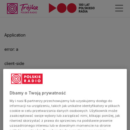
Application
error: a
client-side
exception
has
Dbamy o Twoją prywatność
My i nasi
5
partnerzy przechowujemy lub uzyskujemy dostęp do
occurred
informacji na urządzeniu, takich jak unikalne identyfikatory w plikach
cookie w celu przetwarzania danych osobowych. Użytkownik może
zaakceptować swoje wybory lub zarządzać nimi, klikając poniżej, jak
(see the
również skorzystać z prawa do sprzeciwu na podstawie prawnie
uzasadnionego interesu lub w dowolnym momencie na stronie