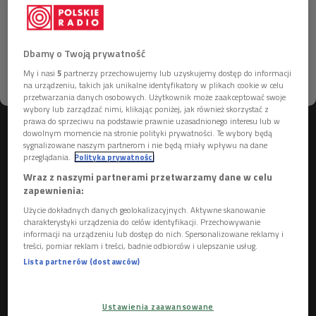
Więcej informacji na ten temat znajdziesz na
stronach
dane osobowe
oraz
polityka prywatności
Dbamy o Twoją prywatność
My i nasi
5
partnerzy przechowujemy lub uzyskujemy dostęp do informacji
ROZUMIEM
na urządzeniu, takich jak unikalne identyfikatory w plikach cookie w celu
przetwarzania danych osobowych. Użytkownik może zaakceptować swoje
wybory lub zarządzać nimi, klikając poniżej, jak również skorzystać z
prawa do sprzeciwu na podstawie prawnie uzasadnionego interesu lub w
dowolnym momencie na stronie polityki prywatności. Te wybory będą
Kadr z teledysku do piosenki "Bohemian Rhapsody" zespołu Queen
Foto:
sygnalizowane naszym partnerom i nie będą miały wpływu na dane
youtube.com
przeglądania.
Polityka prywatności
Wraz z naszymi partnerami przetwarzamy dane w celu
"I Want It All" ze stadionowym refrenem zawierającym
zapewnienia:
tytułową frazę to uniwersalna piosenka o pokonywaniu
Użycie dokładnych danych geolokalizacyjnych. Aktywne skanowanie
własnych słabości i spełnianiu marzeń, dowolnego, nawet
charakterystyki urządzenia do celów identyfikacji. Przechowywanie
informacji na urządzeniu lub dostęp do nich. Spersonalizowane reklamy i
największego, kalibru. Queen chcieli prawdopodobnie podboju
treści, pomiar reklam i treści, badnie odbiorców i ulepszanie usług.
kosmosu, ale z piosenkami "Radio Gaga" i "I Want To Break
Lista partnerów (dostawców)
Free" nie udało im się nawet zrobić specjalnej kariery w USA,
gdzie z kretesem przegrali wojnę o listy przebojów. Z
porannych trójkowych mini-audycji z piosenkami Queen
Ustawienia zaawansowane