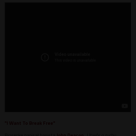
"I Want To Break Free"
Piosenkę napisał basista
John Deacon
. Utwór o ruchu