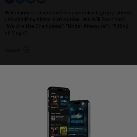
W kolejnej serii opowieści o piosenkach grupy Queen
usłyszeliśmy historie utworów "We Will Rock You",
"We Are the Champions", "Under Pressure" i "A Kind
of Magic".
rozwiń
