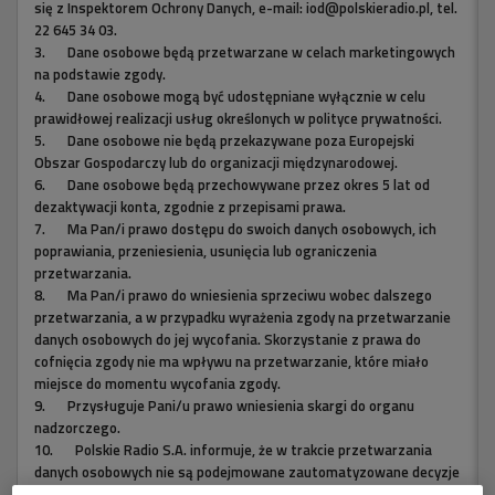
się z Inspektorem Ochrony Danych, e-mail: iod@polskieradio.pl, tel.
Queen poznaliśmy historię kolejnych trzech
22 645 34 03.
przebojów grupy - "I Want It All", "Radio Gaga" i "I
3.
Dane osobowe będą przetwarzane w celach marketingowych
Want To Break Free".
na podstawie zgody.
4.
Dane osobowe mogą być udostępniane wyłącznie w celu
prawidłowej realizacji usług określonych w polityce prywatności.
3 pliki
AUDIO
5.
Dane osobowe nie będą przekazywane poza Europejski


Obszar Gospodarczy lub do organizacji międzynarodowej.
01'53
6.
Dane osobowe będą przechowywane przez okres 5 lat od
Queen- Radio Gaga
dezaktywacji konta, zgodnie z przepisami prawa.
7.
Ma Pan/i prawo dostępu do swoich danych osobowych, ich


poprawiania, przeniesienia, usunięcia lub ograniczenia
01'40
przetwarzania.
8.
Ma Pan/i prawo do wniesienia sprzeciwu wobec dalszego
przetwarzania, a w przypadku wyrażenia zgody na przetwarzanie


01'27
danych osobowych do jej wycofania. Skorzystanie z prawa do
cofnięcia zgody nie ma wpływu na przetwarzanie, które miało
Queen - I Want To Break Free
miejsce do momentu wycofania zgody.
9.
Przysługuje Pani/u prawo wniesienia skargi do organu
nadzorczego.
10.
Polskie Radio S.A. informuje, że w trakcie przetwarzania
danych osobowych nie są podejmowane zautomatyzowane decyzje
oraz nie jest stosowane profilowanie.