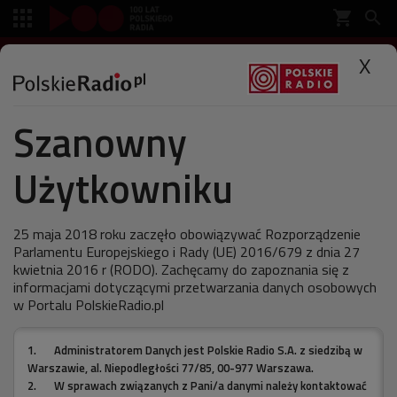
shopping_cart


SŁUCHAJ
X

Szanowny
Polskie Radio
Muzyka
Antena
Użytkowniku
Feministyczny przekaz
Queen
25 maja 2018 roku zaczęło obowiązywać Rozporządzenie
Parlamentu Europejskiego i Rady (UE) 2016/679 z dnia 27
kwietnia 2016 r (RODO). Zachęcamy do zapoznania się z
informacjami dotyczącymi przetwarzania danych osobowych
w Portalu PolskieRadio.pl
ostatnia aktualizacja:
28.04.2011 13:20
1.
Administratorem Danych jest Polskie Radio S.A. z siedzibą w
Warszawie, al. Niepodległości 77/85, 00-977 Warszawa.
2.
W sprawach związanych z Pani/a danymi należy kontaktować
W krótszym niż zazwyczaj tygodniu z piosenkami