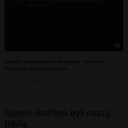
Dźwięki z opowieściami o piosenkach - w ramce
"Posłuchaj", po prawej stronie.
Zobacz więcej na temat:
anglia
kosmos
queen
stany zjednoczone
usa
Queen: Beatlesi byli naszą
Biblią