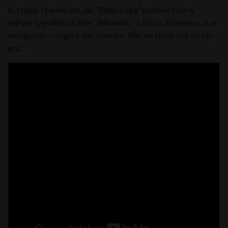
tu rządzi. I pamiętam, jak "Radio Gaga" podskoczyło w
jednym tygodniu na liście "Billboardu" z 60 na 30 miejsce, a w
następnym – nagle z niej zniknęło. Nikt nie chciał nas wtedy
grać.