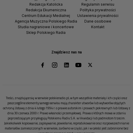
Redakcja Katolicka
Regulamin serwisu
Redakcja Ekumeniczna
Polityka prywatności
Centrum Edukacji Medialnej
Ustawienia prywatności
Agencja Muzyczna Polskiego Radia
Dane osobowe
Studia nagraniowe i koncertowe
Kontakt
Sklep Polskiego Radia
Znajdziesz nas na
Treści, znajdujące się w serwisie polskieradio.pl, w tym wszystkie materiały i ich części oraz
poszczególne elementy samego serwisu mają charakter utworów lub wytworów objętych
ochroną Ustawy z dnia 4 lutego 1994 r. o prawie autorskim i prawach pokrewnych lub Ustawy z
dnia 30 czerwca 2000 r. Prawo własności przemysłowej. Prawa o których mowa w zdaniu
poprzedzającym przysługują Polskiemu Radiu S.A. w likwidacji lub podmiotom trzecim.
Jakiekolwiek kopiowanie, zapisywanie, powielanie, reprodukowanie oraz rozpowszechnianie
materiałów zamieszczonych w serwisie, zarówno w części, jak i w całości jest zabronione bez