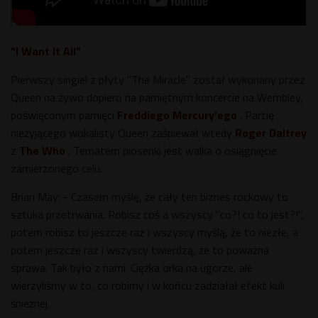
"I Want It All"
Pierwszy singiel z płyty "The Miracle" został wykonany przez
Queen na żywo dopiero na pamiętnym koncercie na Wembley,
poświęconym pamięci
Freddiego Mercury’ego
. Partię
nieżyjącego wokalisty Queen zaśpiewał wtedy
Roger Daltrey
z
The Who
. Tematem piosenki jest walka o osiągnięcie
zamierzonego celu.
Brian May: - Czasem myślę, że cały ten biznes rockowy to
sztuka przetrwania. Robisz coś a wszyscy "co?! co to jest?!",
potem robisz to jeszcze raz i wszyscy myślą, że to niezłe, a
potem jeszcze raz i wszyscy twierdzą, że to poważna
sprawa. Tak było z nami. Ciężka orka na ugorze, ale
wierzyliśmy w to, co robimy i w końcu zadziałał efekt kuli
śnieżnej.