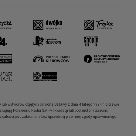
w lub wytworów objętych ochroną Ustawy z dnia 4 lutego 1994 r. o prawie
ugują Polskiemu Radiu S.A. w likwidacji lub podmiotom trzecim.
 całości jest zabronione bez uprzedniej pisemnej zgody uprawnionego.