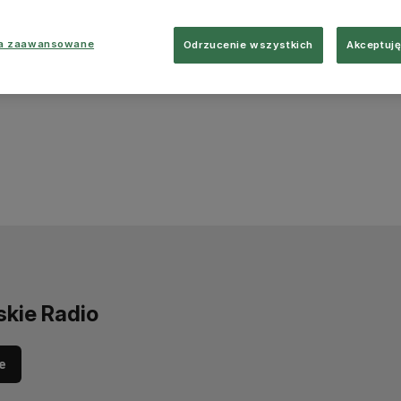
ia zaawansowane
Odrzucenie wszystkich
Akceptuję
skie Radio
e