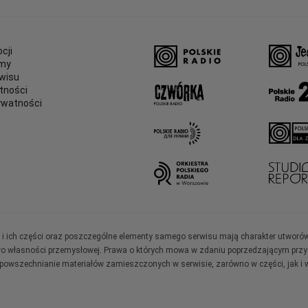
cji
amy
wisu
tności
ywatności
e
ały i ich części oraz poszczególne elementy samego serwisu mają charakter utworó
wo własności przemysłowej. Prawa o których mowa w zdaniu poprzedzającym przysł
zpowszechnianie materiałów zamieszczonych w serwisie, zarówno w części, jak i w