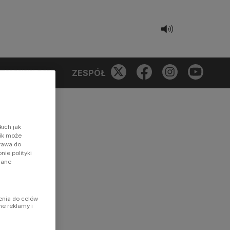
KONKURSY
ZESPÓŁ
kich jak
nik może
prawa do
ie polityki
dane
enia do celów
ne reklamy i