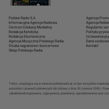
Polskie Radio S.A.
Agencja Promo
Informacyjna Agencja Radiowa
Agencja Rekl
Centrum Edukacji Medialnej
Regulamin ser
Redakcja Katolicka
Polityka prywa
Redakcja Ekumeniczna
Ustawienia pr
Agencja Muzyczna Polskiego Radia
Dane osobow
Studia nagraniowe i koncertowe
Kontakt
Sklep Polskiego Radia
Treści, znajdujące się w serwisie polskieradio.pl, w tym wszystkie materi
autorskim i prawach pokrewnych lub Ustawy z dnia 30 czerwca 2000 r. Pra
Jakiekolwiek kopiowanie, zapisywanie, powielanie, reprodukowanie oraz ro