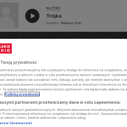
NA ŻYWO
Trójka
Prowadzi:
Redakcja Trójki
UŁY
PLAYLISTA
LISTA PRZEBOJÓW TRÓJKI
 Twoją prywatność
artnerzy przechowujemy lub uzyskujemy dostęp do informacji na urządzeniu, ta
dentyfikatory w plikach cookie w celu przetwarzania danych osobowych. Użytkow
ć swoje wybory lub zarządzać nimi, klikając poniżej, jak również skorzystać z 
na podstawie prawnie uzasadnionego interesu lub w dowolnym momencie na stron
i. Te wybory będą sygnalizowane naszym partnerom i nie będą miały wpływu na 
ia.
Polityka prywatności
aszymi partnerami przetwarzamy dane w celu zapewnienia:
ładnych danych geolokalizacyjnych. Aktywne skanowanie charakterystyki urządz
ji. Przechowywanie informacji na urządzeniu lub dostęp do nich. Spersonalizowa
iar reklam i treści, badnie odbiorców i ulepszanie usług.
tnerów (dostawców)