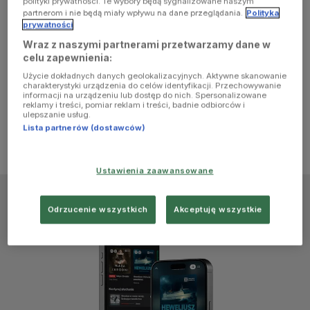
polityki prywatności. Te wybory będą sygnalizowane naszym
browser
partnerom i nie będą miały wpływu na dane przeglądania.
Polityka
prywatności
Wraz z naszymi partnerami przetwarzamy dane w
console for
celu zapewnienia:
Użycie dokładnych danych geolokalizacyjnych. Aktywne skanowanie
more
charakterystyki urządzenia do celów identyfikacji. Przechowywanie
informacji na urządzeniu lub dostęp do nich. Spersonalizowane
reklamy i treści, pomiar reklam i treści, badnie odbiorców i
information)
.
ulepszanie usług.
Lista partnerów (dostawców)
Ustawienia zaawansowane
Odrzucenie wszystkich
Akceptuję wszystkie