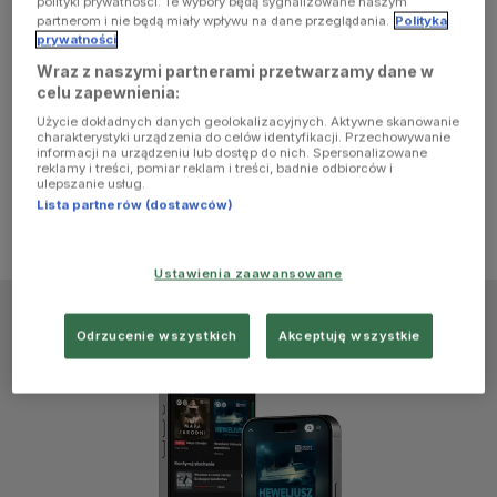
polityki prywatności. Te wybory będą sygnalizowane naszym
browser
partnerom i nie będą miały wpływu na dane przeglądania.
Polityka
prywatności
Wraz z naszymi partnerami przetwarzamy dane w
console for
celu zapewnienia:
Użycie dokładnych danych geolokalizacyjnych. Aktywne skanowanie
more
charakterystyki urządzenia do celów identyfikacji. Przechowywanie
informacji na urządzeniu lub dostęp do nich. Spersonalizowane
reklamy i treści, pomiar reklam i treści, badnie odbiorców i
information)
.
ulepszanie usług.
Lista partnerów (dostawców)
Ustawienia zaawansowane
Odrzucenie wszystkich
Akceptuję wszystkie