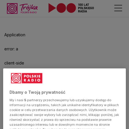
Application
error: a
client-side
exception
has
Dbamy o Twoją prywatność
My i nasi
5
partnerzy przechowujemy lub uzyskujemy dostęp do
occurred
informacji na urządzeniu, takich jak unikalne identyfikatory w plikach
cookie w celu przetwarzania danych osobowych. Użytkownik może
zaakceptować swoje wybory lub zarządzać nimi, klikając poniżej, jak
(see the
również skorzystać z prawa do sprzeciwu na podstawie prawnie
uzasadnionego interesu lub w dowolnym momencie na stronie