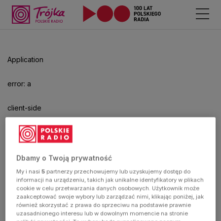
Odtwarzacz
jest
gotowy.
Kliknij
Application
aby
odtwarzać.
error: a
client-side
exception
has
Dbamy o Twoją prywatność
My i nasi
5
partnerzy przechowujemy lub uzyskujemy dostęp do
occurred
informacji na urządzeniu, takich jak unikalne identyfikatory w plikach
cookie w celu przetwarzania danych osobowych. Użytkownik może
zaakceptować swoje wybory lub zarządzać nimi, klikając poniżej, jak
(see the
również skorzystać z prawa do sprzeciwu na podstawie prawnie
uzasadnionego interesu lub w dowolnym momencie na stronie