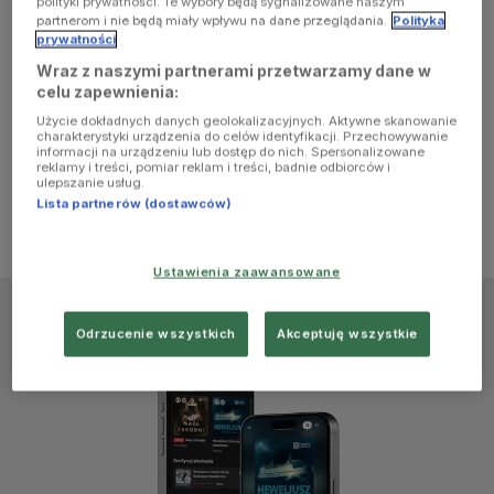
polityki prywatności. Te wybory będą sygnalizowane naszym
browser
partnerom i nie będą miały wpływu na dane przeglądania.
Polityka
prywatności
Wraz z naszymi partnerami przetwarzamy dane w
console for
celu zapewnienia:
Użycie dokładnych danych geolokalizacyjnych. Aktywne skanowanie
more
charakterystyki urządzenia do celów identyfikacji. Przechowywanie
informacji na urządzeniu lub dostęp do nich. Spersonalizowane
reklamy i treści, pomiar reklam i treści, badnie odbiorców i
information)
.
ulepszanie usług.
Lista partnerów (dostawców)
Ustawienia zaawansowane
Odrzucenie wszystkich
Akceptuję wszystkie