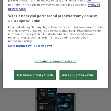
polityki prywatności. Te wybory będą sygnalizowane naszym
browser
partnerom i nie będą miały wpływu na dane przeglądania.
Polityka
prywatności
Wraz z naszymi partnerami przetwarzamy dane w
console for
celu zapewnienia:
Użycie dokładnych danych geolokalizacyjnych. Aktywne skanowanie
more
charakterystyki urządzenia do celów identyfikacji. Przechowywanie
informacji na urządzeniu lub dostęp do nich. Spersonalizowane
reklamy i treści, pomiar reklam i treści, badnie odbiorców i
information)
.
ulepszanie usług.
Lista partnerów (dostawców)
Ustawienia zaawansowane
Odrzucenie wszystkich
Akceptuję wszystkie