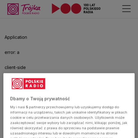
Application
error: a
client-side
exception
has
Dbamy o Twoją prywatność
My i nasi
5
partnerzy przechowujemy lub uzyskujemy dostęp do
occurred
informacji na urządzeniu, takich jak unikalne identyfikatory w plikach
cookie w celu przetwarzania danych osobowych. Użytkownik może
zaakceptować swoje wybory lub zarządzać nimi, klikając poniżej, jak
(see the
również skorzystać z prawa do sprzeciwu na podstawie prawnie
uzasadnionego interesu lub w dowolnym momencie na stronie