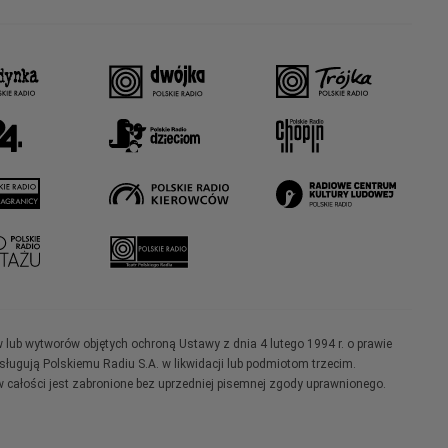
w lub wytworów objętych ochroną Ustawy z dnia 4 lutego 1994 r. o prawie
ugują Polskiemu Radiu S.A. w likwidacji lub podmiotom trzecim.
 całości jest zabronione bez uprzedniej pisemnej zgody uprawnionego.