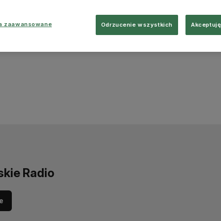
ia zaawansowane
Odrzucenie wszystkich
Akceptuję
skie Radio
e