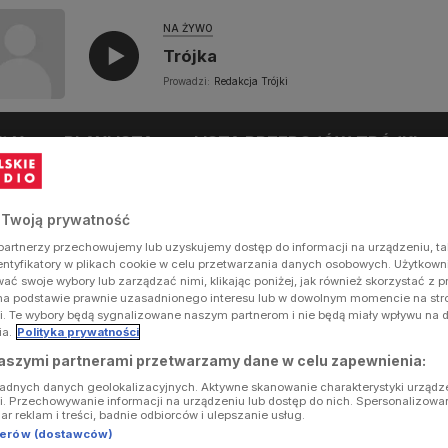
NA ŻYWO
Trójka
Prowadzi:
Redakcja Trójki
UŁY
PLAYLISTA
LISTA PRZEBOJÓW TRÓJKI
 Twoją prywatność
artnerzy przechowujemy lub uzyskujemy dostęp do informacji na urządzeniu, ta
dentyfikatory w plikach cookie w celu przetwarzania danych osobowych. Użytkow
ć swoje wybory lub zarządzać nimi, klikając poniżej, jak również skorzystać z 
na podstawie prawnie uzasadnionego interesu lub w dowolnym momencie na stron
i. Te wybory będą sygnalizowane naszym partnerom i nie będą miały wpływu na 
ia.
Polityka prywatności
aszymi partnerami przetwarzamy dane w celu zapewnienia:
ładnych danych geolokalizacyjnych. Aktywne skanowanie charakterystyki urządz
ji. Przechowywanie informacji na urządzeniu lub dostęp do nich. Spersonalizowa
iar reklam i treści, badnie odbiorców i ulepszanie usług.
tnerów (dostawców)