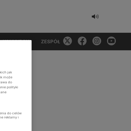
KONKURSY
ZESPÓŁ
kich jak
nik może
prawa do
ie polityki
dane
enia do celów
ne reklamy i