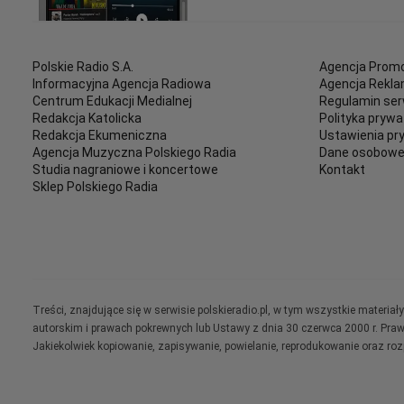
Polskie Radio S.A.
Agencja Promo
Informacyjna Agencja Radiowa
Agencja Rekl
Centrum Edukacji Medialnej
Regulamin ser
Redakcja Katolicka
Polityka prywa
Redakcja Ekumeniczna
Ustawienia pr
Agencja Muzyczna Polskiego Radia
Dane osobow
Studia nagraniowe i koncertowe
Kontakt
Sklep Polskiego Radia
Treści, znajdujące się w serwisie polskieradio.pl, w tym wszystkie materi
autorskim i prawach pokrewnych lub Ustawy z dnia 30 czerwca 2000 r. Pra
Jakiekolwiek kopiowanie, zapisywanie, powielanie, reprodukowanie oraz ro