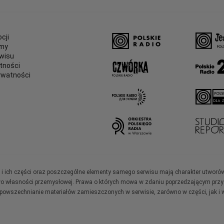
cji
amy
wisu
tności
ywatności
e
ały i ich części oraz poszczególne elementy samego serwisu mają charakter utworó
wo własności przemysłowej. Prawa o których mowa w zdaniu poprzedzającym przysł
zpowszechnianie materiałów zamieszczonych w serwisie, zarówno w części, jak i w