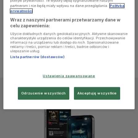
polityki prywatności. Te wybory będą sygnalizowane naszym
browser
partnerom i nie będą miały wpływu na dane przeglądania.
Polityka
prywatności
Wraz z naszymi partnerami przetwarzamy dane w
console for
celu zapewnienia:
Użycie dokładnych danych geolokalizacyjnych. Aktywne skanowanie
more
charakterystyki urządzenia do celów identyfikacji. Przechowywanie
informacji na urządzeniu lub dostęp do nich. Spersonalizowane
reklamy i treści, pomiar reklam i treści, badnie odbiorców i
information)
.
ulepszanie usług.
Lista partnerów (dostawców)
Ustawienia zaawansowane
Odrzucenie wszystkich
Akceptuję wszystkie