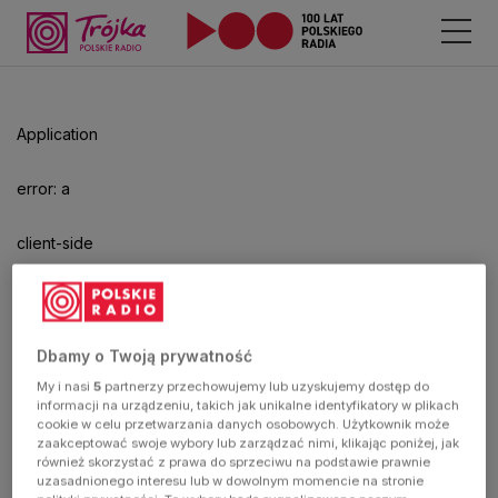
Application
error: a
client-side
exception
has
Dbamy o Twoją prywatność
My i nasi
5
partnerzy przechowujemy lub uzyskujemy dostęp do
occurred
informacji na urządzeniu, takich jak unikalne identyfikatory w plikach
cookie w celu przetwarzania danych osobowych. Użytkownik może
zaakceptować swoje wybory lub zarządzać nimi, klikając poniżej, jak
(see the
również skorzystać z prawa do sprzeciwu na podstawie prawnie
uzasadnionego interesu lub w dowolnym momencie na stronie