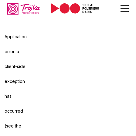
Odtwarzacz
jest
gotowy.
Kliknij
Application
aby
odtwarzać.
error: a
client-side
exception
has
occurred
(see the