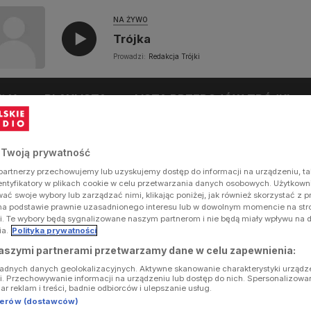
NA ŻYWO
Trójka
Prowadzi:
Redakcja Trójki
UŁY
PLAYLISTA
LISTA PRZEBOJÓW TRÓJKI
 Twoją prywatność
artnerzy przechowujemy lub uzyskujemy dostęp do informacji na urządzeniu, ta
dentyfikatory w plikach cookie w celu przetwarzania danych osobowych. Użytkow
ć swoje wybory lub zarządzać nimi, klikając poniżej, jak również skorzystać z 
na podstawie prawnie uzasadnionego interesu lub w dowolnym momencie na stron
i. Te wybory będą sygnalizowane naszym partnerom i nie będą miały wpływu na 
ia.
Polityka prywatności
aszymi partnerami przetwarzamy dane w celu zapewnienia:
ładnych danych geolokalizacyjnych. Aktywne skanowanie charakterystyki urządz
ji. Przechowywanie informacji na urządzeniu lub dostęp do nich. Spersonalizowa
iar reklam i treści, badnie odbiorców i ulepszanie usług.
tnerów (dostawców)