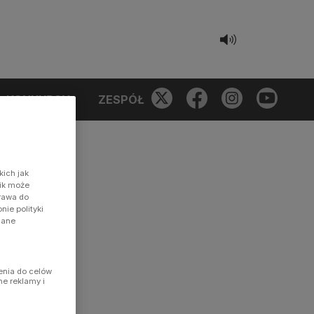
KONKURSY
ZESPÓŁ
kich jak
nik może
prawa do
ie polityki
dane
enia do celów
ne reklamy i