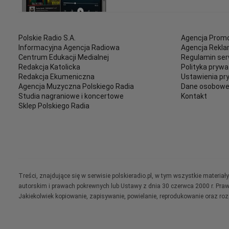
Polskie Radio S.A.
Agencja Promo
Informacyjna Agencja Radiowa
Agencja Rekl
Centrum Edukacji Medialnej
Regulamin ser
Redakcja Katolicka
Polityka prywa
Redakcja Ekumeniczna
Ustawienia pr
Agencja Muzyczna Polskiego Radia
Dane osobow
Studia nagraniowe i koncertowe
Kontakt
Sklep Polskiego Radia
Treści, znajdujące się w serwisie polskieradio.pl, w tym wszystkie materi
autorskim i prawach pokrewnych lub Ustawy z dnia 30 czerwca 2000 r. Pra
Jakiekolwiek kopiowanie, zapisywanie, powielanie, reprodukowanie oraz ro