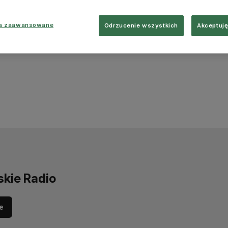
ia zaawansowane
Odrzucenie wszystkich
Akceptuję
skie Radio
e