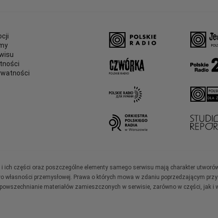
cji
amy
wisu
tności
ywatności
e
ały i ich części oraz poszczególne elementy samego serwisu mają charakter utworó
wo własności przemysłowej. Prawa o których mowa w zdaniu poprzedzającym przysł
zpowszechnianie materiałów zamieszczonych w serwisie, zarówno w części, jak i w