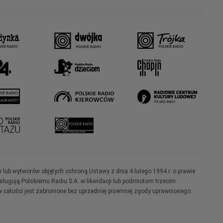
w lub wytworów objętych ochroną Ustawy z dnia 4 lutego 1994 r. o prawie
ugują Polskiemu Radiu S.A. w likwidacji lub podmiotom trzecim.
 całości jest zabronione bez uprzedniej pisemnej zgody uprawnionego.